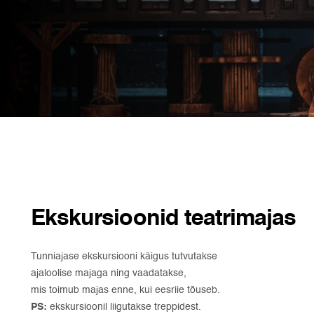
Ekskursioonid teatrimajas
Tunniajase ekskursiooni käigus tutvutakse
ajaloolise majaga ning vaadatakse,
mis toimub majas enne, kui eesriie tõuseb.
PS:
ekskursioonil liigutakse treppidest.