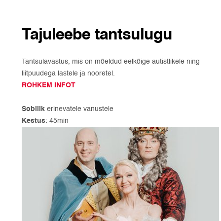
Tajuleebe tantsulugu
Tantsulavastus, mis on mõeldud eelkõige autistlikele ning
liitpuudega lastele ja nooretel.
ROHKEM INFOT
Sobilik
erinevatele vanustele
Kestus
: 45min