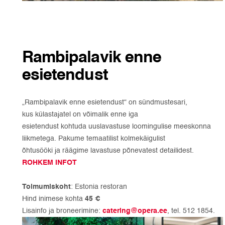
Rambipalavik enne
esietendust
„Rambipalavik enne esietendust“ on sündmustesari,
kus külastajatel on võimalik enne iga
esietendust kohtuda uuslavastuse loomingulise meeskonna
liikmetega. Pakume temaatilist kolmekäigulist
õhtusööki ja räägime lavastuse põnevatest detailidest.
ROHKEM INFOT
Toimumiskoht
: Estonia restoran
Hind inimese kohta
45 €
Lisainfo ja broneerimine:
catering@opera.ee
, tel. 512 1854.