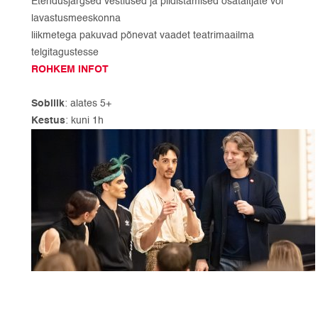
Etendusjärgsed vestlused ja pildistamised osatäitjate või
lavastusmeeskonna
liikmetega pakuvad põnevat vaadet teatrimaailma
telgitagustesse
ROHKEM INFOT
Sobilik
: alates 5+
Kestus
: kuni 1h