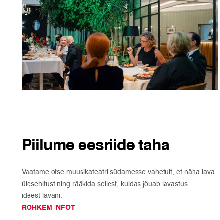
Piilume eesriide taha
Vaatame otse muusikateatri südamesse vahetult, et näha lava
ülesehitust ning rääkida sellest, kuidas jõuab lavastus
ideest lavani.
ROHKEM INFOT