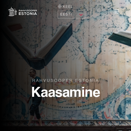
KEEL
AVALEHT
Menü
RAHVUSOOPER ESTONIA
Kaasamine