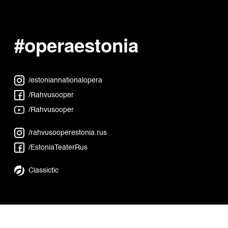
#operaestonia
/estoniannationalopera
/Rahvusooper
/Rahvusooper
/rahvusooperestonia.rus
/EstoniaTeaterRus
Classictic