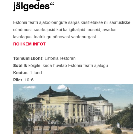
jälgedes“
Estonia teatri ajalooloengute sarjas käsitletakse nii saatuslikke
sündmusi, suurkujusid kui ka igihaljaid teoseid, avades
lavatagust teatrilugu põnevast vaatenurgast.
ROHKEM INFOT
Toimumiskoht
: Estonia restoran
Sobilik
kõigile, keda huvitab Estonia teatri ajalugu.
Kestus
: 1 tund
Pilet
: 10 €