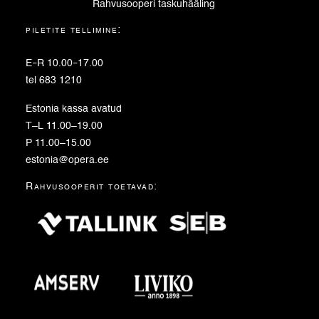
Rahvusooperi taskuhääling
piletite tellimine:
E
–
R 10.00
–
17.00
tel 683 1210
Estonia kassa avatud
T–L 11.00–19.00
P 11.00–15.00
estonia@opera.ee
Rahvusooperit toetavad: