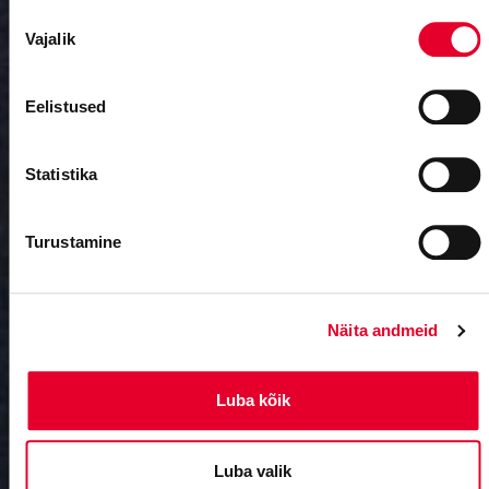
Nõusoleku
Vajalik
valik
Eelistused
Statistika
Turustamine
Näita andmeid
Luba kõik
MyFitness
Luba valik