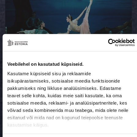
Veebilehel on kasutatud küpsiseid.
„Korsaar“
Kasutame küpsiseid sisu ja reklaamide
isikupärastamiseks, sotsiaalse meedia funktsioonide
voogedastuse
pakkumiseks ning liikluse analüüsimiseks. Edastame
teavet selle kohta, kuidas meie saiti kasutate, ka oma
platvormil OperaVision
sotsiaalse meedia, reklaami- ja analüüsipartneritele, kes
võivad seda kombineerida muu teabega, mida olete neile
esitanud või mida nad on kogunud teiepoolse teenuste
kasutamise käigus.
30.04.2026 / MARION LEPPIK