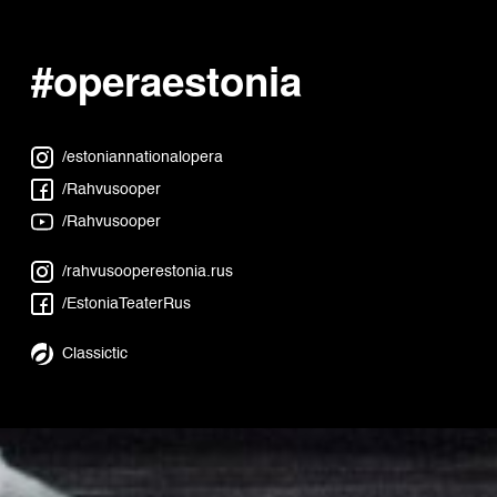
#operaestonia
/estoniannationalopera
/Rahvusooper
/Rahvusooper
/rahvusooperestonia.rus
/EstoniaTeaterRus
Classictic