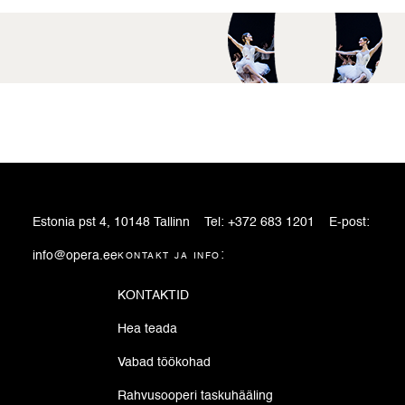
Estonia pst 4, 10148 Tallinn
Tel:
+372 683 1201
E-post:
info@opera.ee
kontakt ja info:
KONTAKTID
Hea teada
Vabad töökohad
Rahvusooperi taskuhääling