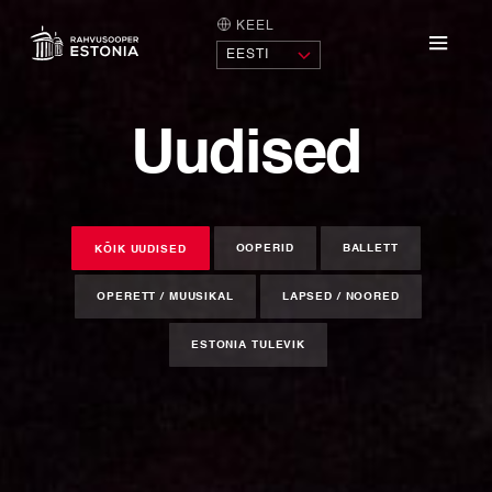
KEEL
AVALEHT
Menü
Uudised
OOPERID
BALLETT
KÕIK UUDISED
OPERETT / MUUSIKAL
LAPSED / NOORED
ESTONIA TULEVIK