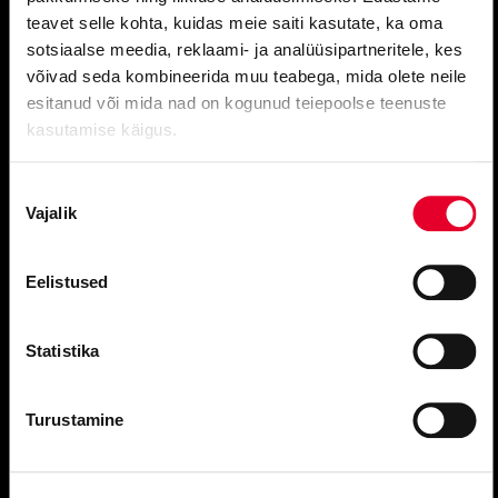
KONTAKTID
teavet selle kohta, kuidas meie saiti kasutate, ka oma
Hea teada
sotsiaalse meedia, reklaami- ja analüüsipartneritele, kes
võivad seda kombineerida muu teabega, mida olete neile
Vabad töökohad
esitanud või mida nad on kogunud teiepoolse teenuste
Rahvusooperi taskuhääling
kasutamise käigus.
piletite tellimine:
Nõusoleku
Vajalik
valik
E
–
R 10.00
–
17.00
tel 683 1210
Eelistused
Estonia kassa avatud
T–L 11.00–19.00
P 11.00–15.00
Statistika
estonia@opera.ee
Rahvusooperit toetavad:
Turustamine