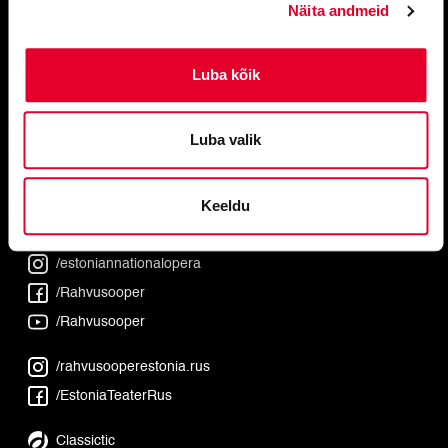
Näita andmeid
Luba kõik
Luba valik
#operaestonia
Keeldu
/estoniannationalopera
/Rahvusooper
/Rahvusooper
/rahvusooperestonia.rus
/EstoniaTeaterRus
Classictic