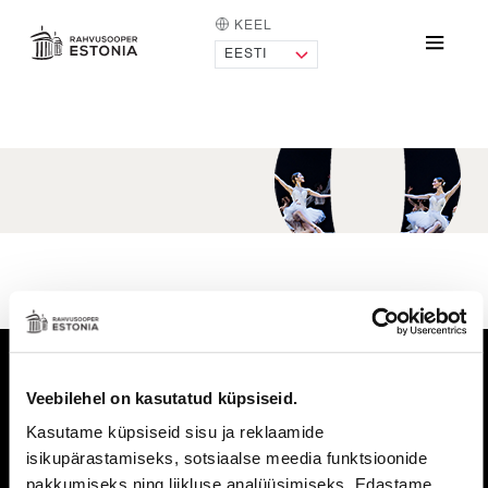
KEEL
AVALEHT
Menü
Vaheajatellimus
Veebilehel on kasutatud küpsiseid.
Estonia pst 4, 10148 Tallinn
Tel:
+372 683 1201
E-post:
Kasutame küpsiseid sisu ja reklaamide
info@opera.ee
kontakt ja info:
isikupärastamiseks, sotsiaalse meedia funktsioonide
pakkumiseks ning liikluse analüüsimiseks. Edastame