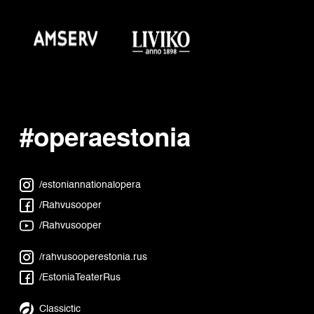
#operaestonia
/estoniannationalopera
/Rahvusooper
/Rahvusooper
/rahvusooperestonia.rus
/EstoniaTeaterRus
Classictic