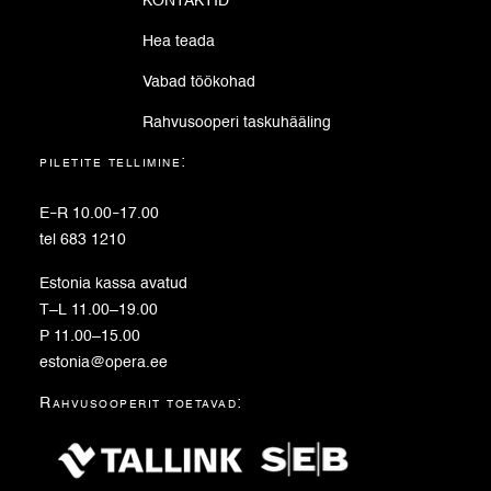
KONTAKTID
Hea teada
Vabad töökohad
Rahvusooperi taskuhääling
piletite tellimine:
E
–
R 10.00
–
17.00
tel 683 1210
Estonia kassa avatud
T–L 11.00–19.00
P 11.00–15.00
estonia@opera.ee
Rahvusooperit toetavad: