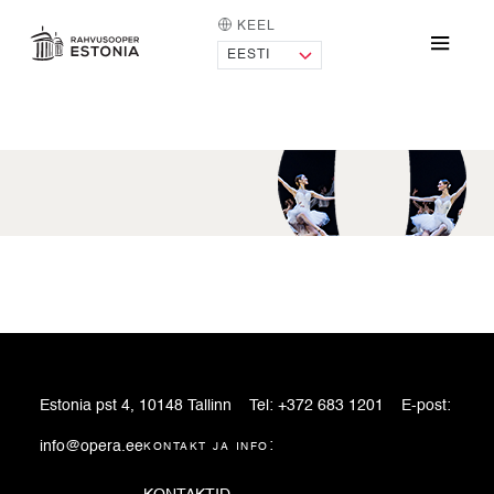
KEEL
AVALEHT
Menü
Vaheajatellimus
Estonia pst 4, 10148 Tallinn
Tel:
+372 683 1201
E-post:
info@opera.ee
kontakt ja info: