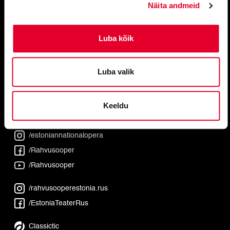
Näita andmeid
Luba kõik
Luba valik
#operaestonia
Keeldu
/estoniannationalopera
/Rahvusooper
/Rahvusooper
/rahvusooperestonia.rus
/EstoniaTeaterRus
Classictic