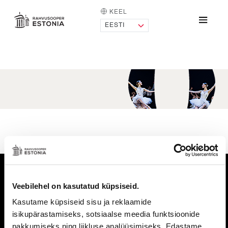
KEEL
AVALEHT
Menü
Vaheajatellimus
Veebilehel on kasutatud küpsiseid.
Estonia pst 4, 10148 Tallinn
Tel:
+372 683 1201
E-post:
Kasutame küpsiseid sisu ja reklaamide
info@opera.ee
kontakt ja info:
isikupärastamiseks, sotsiaalse meedia funktsioonide
pakkumiseks ning liikluse analüüsimiseks. Edastame