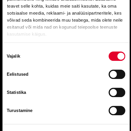
KONTAKTID
teavet selle kohta, kuidas meie saiti kasutate, ka oma
Hea teada
sotsiaalse meedia, reklaami- ja analüüsipartneritele, kes
võivad seda kombineerida muu teabega, mida olete neile
Vabad töökohad
esitanud või mida nad on kogunud teiepoolse teenuste
Rahvusooperi taskuhääling
kasutamise käigus.
piletite tellimine:
Nõusoleku
Vajalik
valik
E
–
R 10.00
–
17.00
tel 683 1210
Eelistused
Estonia kassa avatud
T–L 11.00–19.00
P 11.00–15.00
Statistika
estonia@opera.ee
Rahvusooperit toetavad:
Turustamine