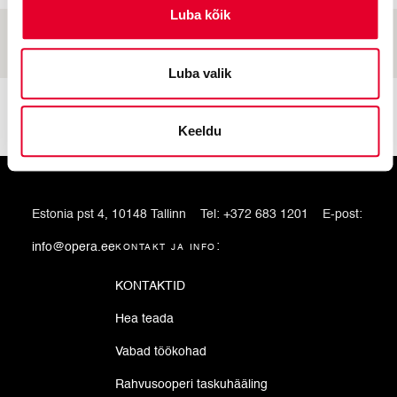
Luba kõik
Luba valik
Keeldu
Estonia pst 4, 10148 Tallinn
Tel:
+372 683 1201
E-post:
info@opera.ee
kontakt ja info:
KONTAKTID
Hea teada
Vabad töökohad
Rahvusooperi taskuhääling