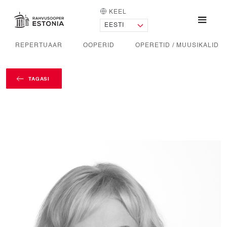
KEEL
AVALEHT
Menü
REPERTUAAR
OOPERID
OPERETID / MUUSIKALID
TAGASI