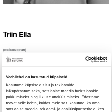
Triin Ella
(metsosopran)
HARIDUS JA TÖÖ
Triin Ella on lõpetanud Tallinna Ülikooli kultuuritöö ja koorijuhtimise
Veebilehel on kasutatud küpsiseid.
erialal (1993), Eesti Muusikaakadeemia klassikalise laulu erialal
Kasutame küpsiseid sisu ja reklaamide
(2001) ja omandanud samas magistrikraadi kammerlaulu erialal
isikupärastamiseks, sotsiaalse meedia funktsioonide
(2004, prof. Mati Palm). Paralleelselt õpingutega täiendas Triin Ella
pakkumiseks ning liikluse analüüsimiseks. Edastame
end Leipzigi Felix Mendelssohn Bartholdy nimelises Muusika- ja
teavet selle kohta, kuidas meie saiti kasutate, ka oma
Teatri Kõrgkoolis prof. Regina Werner-Dietrichi juhendamisel
sotsiaalse meedia, reklaami- ja analüüsipartneritele, kes