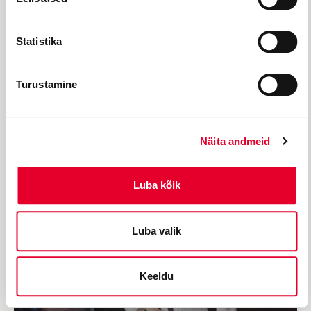
Statistika
Turustamine
Näita andmeid
F. LOEWE’ MUUSIKAL KAHES
Luba kõik
VAATUSES
Minu veetlev leedi
Luba valik
Keeldu