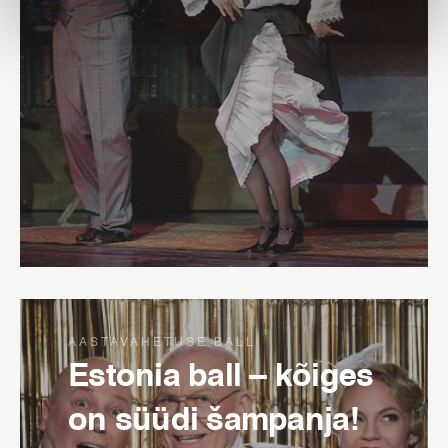
AASTAVAHETUSE BALL
Estonia ball – kõiges
on süüdi šampanja!