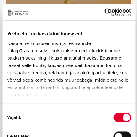
Veebilehel on kasutatud küpsiseid.
Kasutame küpsiseid sisu ja reklaamide
isikupärastamiseks, sotsiaalse meedia funktsioonide
JOHN KANDERI MUUSIKAL
pakkumiseks ning liikluse analüüsimiseks. Edastame
Kabaree
teavet selle kohta, kuidas meie saiti kasutate, ka oma
sotsiaalse meedia, reklaami- ja analüüsipartneritele, kes
võivad seda kombineerida muu teabega, mida olete neile
esitanud või mida nad on kogunud teiepoolse teenuste
kasutamise käigus.
Nõusoleku
Vajalik
valik
Eelistused