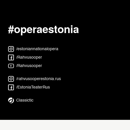
#operaestonia
/estoniannationalopera
/Rahvusooper
/Rahvusooper
/rahvusooperestonia.rus
/EstoniaTeaterRus
Classictic