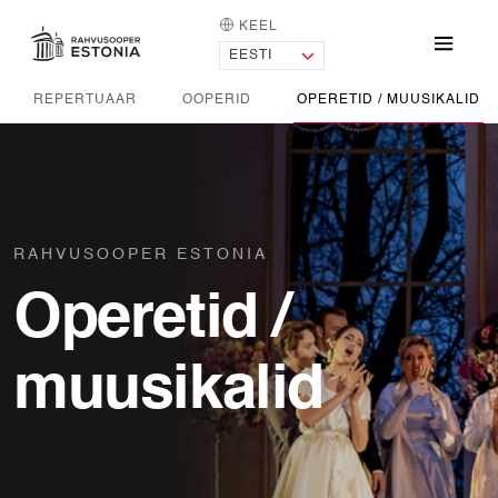
KEEL
AVALEHT
Menü
REPERTUAAR
OOPERID
OPERETID / MUUSIKALID
RAHVUSOOPER ESTONIA
Operetid /
muusikalid