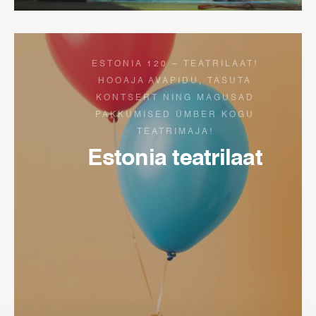
ESTONIA 120 – TEATRILAAT!
HOOAJA AVAPIDU, TASUTA
KONTSERT NING MAGUSAD
PAKKUMISED ÜMBER KOGU
TEATRIMAJA!
Estonia teatrilaat