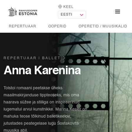
KEEL
AVALEHT
Menü
REPERTUAAR
OOPERID
OPERETID / MUUSIKALID
REPERTUAAR
BALLETID
Anna Karenina
Tolstoi romaani peetakse üheks
maailmakirjanduse tippteoseks, mis oma
haarava süžee ja stiiliga on inspireerinud
lugematul arvul kunstnikke. Marina Kesler on
mahuka teose tõlkinud balletikeelde,
jutustades peategelase lugu Šostakovitši
muusika abil.