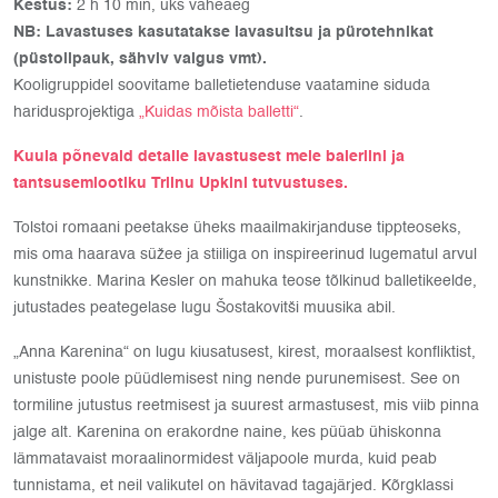
Kestus:
2 h 10 min, üks vaheaeg
NB: Lavastuses kasutatakse lavasuitsu ja pürotehnikat
(püstolipauk, sähviv valgus vmt).
Kooligruppidel soovitame balletietenduse vaatamine siduda
haridusprojektiga
„Kuidas mõista balletti“
.
Kuula põnevaid detaile lavastusest meie baleriini ja
tantsusemiootiku Triinu Upkini tutvustuses.
Tolstoi romaani peetakse üheks maailmakirjanduse tippteoseks,
mis oma haarava süžee ja stiiliga on inspireerinud lugematul arvul
kunstnikke. Marina Kesler on mahuka teose tõlkinud balletikeelde,
jutustades peategelase lugu Šostakovitši muusika abil.
„Anna Karenina“ on lugu kiusatusest, kirest, moraalsest konfliktist,
unistuste poole püüdlemisest ning nende purunemisest. See on
tormiline jutustus reetmisest ja suurest armastusest, mis viib pinna
jalge alt. Karenina on erakordne naine, kes püüab ühiskonna
lämmatavaist moraalinormidest väljapoole murda, kuid peab
tunnistama, et neil valikutel on hävitavad tagajärjed. Kõrgklassi