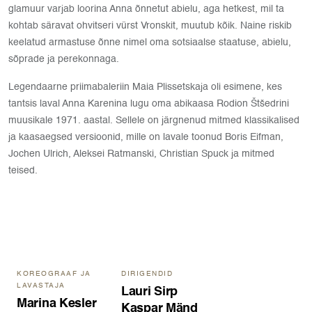
glamuur varjab loorina Anna õnnetut abielu, aga hetkest, mil ta
kohtab säravat ohvitseri vürst Vronskit, muutub kõik. Naine riskib
keelatud armastuse õnne nimel oma sotsiaalse staatuse, abielu,
sõprade ja perekonnaga.
Legendaarne priimabaleriin Maia Plissetskaja oli esimene, kes
tantsis laval Anna Karenina lugu oma abikaasa Rodion Štšedrini
muusikale 1971. aastal. Sellele on järgnenud mitmed klassikalised
ja kaasaegsed versioonid, mille on lavale toonud Boris Eifman,
Jochen Ulrich, Aleksei Ratmanski, Christian Spuck ja mitmed
teised.
KOREOGRAAF JA
DIRIGENDID
LAVASTAJA
Lauri Sirp
Marina Kesler
Kaspar Mänd