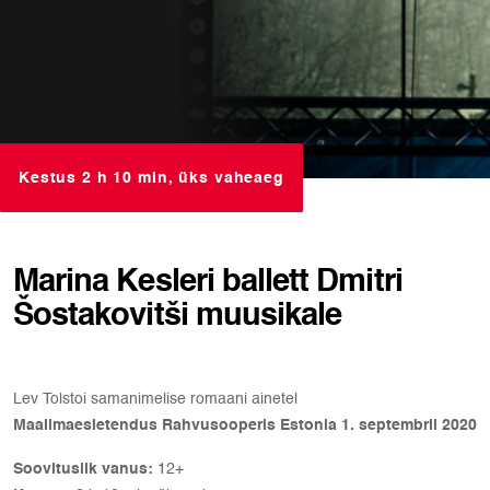
Kestus 2 h 10 min, üks vaheaeg
Marina Kesleri ballett Dmitri
Šostakovitši muusikale
Lev Tolstoi samanimelise romaani ainetel
Maailmaesietendus Rahvusooperis Estonia 1. septembril 2020
Soovituslik vanus:
12+