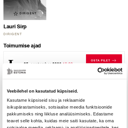
DIRIGENT
Lauri Sirp
DIRIGENT
Toimumise ajad
OSTA PILET
05. september 2026
19:00
LAUPÄEV, 05. 
laupä
Vaheajatellimus
13. september 2026
12:00
OSTA PILET
Veebilehel on kasutatud küpsiseid.
Soodustus EV
PÜHAPÄEV, 13.
pensionäridele 30%
pühap
Vaheajatellimus
Kasutame küpsiseid sisu ja reklaamide
isikupärastamiseks, sotsiaalse meedia funktsioonide
OSTA PILET
pakkumiseks ning liikluse analüüsimiseks. Edastame
26. september 2026
19:00
LAUPÄEV, 26. 
teavet selle kohta, kuidas meie saiti kasutate, ka oma
laupä
Vaheajatellimus
sotsiaalse meedia, reklaami- ja analüüsipartneritele, kes