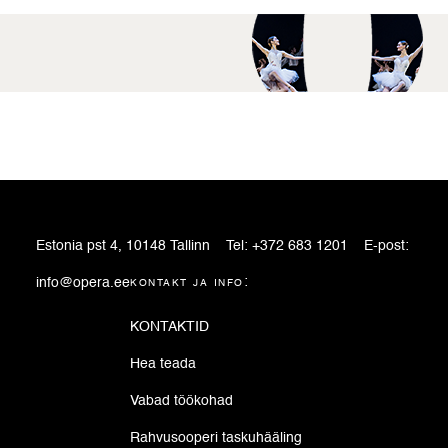
Estonia pst 4, 10148 Tallinn
Tel:
+372 683 1201
E-post:
info@opera.ee
kontakt ja info:
KONTAKTID
Hea teada
Vabad töökohad
Rahvusooperi taskuhääling