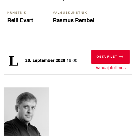
KUNSTNIK
VALGUSKUNSTNIK
Reili Evart
Rasmus Rembel
OSTA PILET
26. september 2026
19:00
LAUPÄEV, 26. 
laupä
Vaheajatellimus