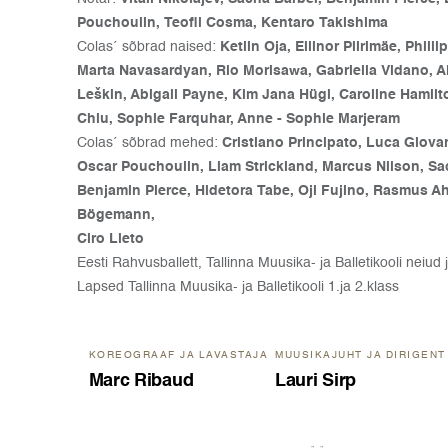
Pouchoulin, Teofil Cosma, Kentaro Takishima
Colas´ sõbrad naised:
Ketlin Oja, Ellinor Piirimäe, Phil
Marta Navasardyan, Rio Morisawa, Gabriella Vidano, Al
Leškin, Abigail Payne, Kim Jana Hügi, Caroline Hamilt
Chiu, Sophie Farquhar, Anne - Sophie Marjeram
Colas´ sõbrad mehed:
Cristiano Principato, Luca Giovan
Oscar Pouchoulin, Liam Strickland, Marcus Nilson, Sa
Benjamin Pierce, Hidetora Tabe, Oji Fujino, Rasmus A
Bögemann,
Ciro Lieto
Eesti Rahvusballett, Tallinna Muusika- ja Balletikooli neiu
Lapsed Tallinna Muusika- ja Balletikooli 1.ja 2.klass
KOREOGRAAF JA LAVASTAJA
MUUSIKAJUHT JA DIRIGENT
Marc Ribaud
Lauri Sirp