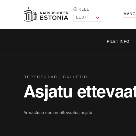
KEEL
AVALEHT
MÄNG
PILETIINFO
REPERTUAAR
BALLETID
Asjatu ettevaa
Armastuse ees on ettevaatus asjatu