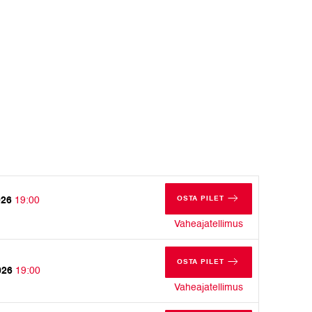
OSTA PILET
026
19:00
REEDE, 11. SEPTEMBER 20
reede, 11. sep
Vaheajatellimus
OSTA PILET
026
19:00
LAUPÄEV, 19. SEPTEMBER 
laupäev, 19. s
Vaheajatellimus