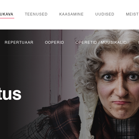
UKAVA
TEENUSED
KAASAMINE
UUDISED
MEIST
REPERTUAAR
OOPERID
OPERETID / MUUSIKALID
tus