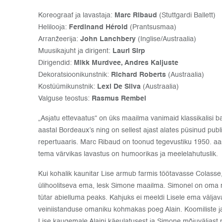
Koreograaf ja lavastaja:
Marc Ribaud
(Stuttgardi Ballett)
Helilooja:
Ferdinand Hérold
(Prantsusmaa)
Arranžeerija:
John Lanchbery
(Inglise/Austraalia)
Muusikajuht ja dirigent:
Lauri Sirp
Dirigendid:
Mikk Murdvee, Andres Kaljuste
Dekoratsioonikunstnik:
Richard Roberts
(Austraalia)
Kostüümikunstnik:
Lexi De Silva
(Austraalia)
Valguse teostus:
Rasmus Rembel
„Asjatu ettevaatus“ on üks maailma vanimaid klassikalisi ba
aastal Bordeaux’s ning on sellest ajast alates püsinud pub
repertuaaris. Marc Ribaud on toonud tegevustiku 1950. a
tema värvikas lavastus on humoorikas ja meelelahutuslik.
Kui kohalik kaunitar Lise armub farmis töötavasse Colass
ülihoolitseva ema, lesk Simone maailma. Simonel on oma 
tütar abielluma peaks. Kahjuks ei meeldi Lisele ema väljava
veiniistanduse omaniku kohmakas poeg Alain. Koomiliste ja
Lise kaugemale Alaini käeulatusest ja Simone mõjuväljast