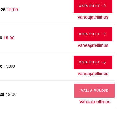
OSTA PILET
026
19:00
NELJAPÄEV, 24. SEPTEMBE
neljapäev, 24.
Vaheajatellimus
OSTA PILET
26
15:00
PÜHAPÄEV, 11. OKTOOBER 
pühapäev, 11. 
Vaheajatellimus
OSTA PILET
26
19:00
REEDE, 30. OKTOOBER 202
reede, 30. okto
Vaheajatellimus
VÄLJA MÜÜDUD
026
19:00
laupäev, 14. 
Vaheajatellimus