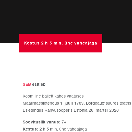
Kestus 2 h 5 min, ühe vaheajaga
SEB
esitleb
Koomiline ballett kahes vaatuses
Maailmaesietendus 1. juulil 1789, Bordeaux’ suures teatris
Esietendus Rahvusooperis Estonia 26. märtsil 2026
Soovituslik vanus:
7+
Kestus:
2 h 5 min, ühe vaheajaga