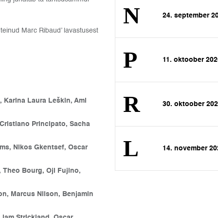
24. september 2
 teinud Marc Ribaud’ lavastusest
11. oktoober 20
 Karina Laura Leškin, Ami
30. oktoober 20
, Cristiano Principato, Sacha
ms, Nikos Gkentsef, Oscar
14. november 2
 Theo Bourg, Oji Fujino,
on, Marcus Nilson, Benjamin
 Liam Strickland, Oscar