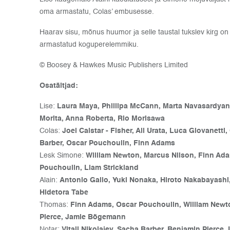
oma armastatu, Colas’ embusesse.
Haarav sisu, mõnus huumor ja selle taustal tukslev kirg on
armastatud koguperelemmiku.
© Boosey & Hawkes Music Publishers Limited
Osatäitjad:
Lise:
Laura Maya, Phillipa McCann, Marta Navasardyan,
Morita, Anna Roberta, Rio Morisawa
Colas:
Joel Calstar - Fisher, Ali Urata, Luca Giovanetti
Barber, Oscar Pouchoulin, Finn Adams
Lesk Simone:
William Newton, Marcus Nilson, Finn Ada
Pouchoulin, Liam Strickland
Alain:
Antonio Gallo, Yuki Nonaka, Hiroto Nakabayashi,
Hidetora Tabe
Thomas:
Finn Adams, Oscar Pouchoulin, William Newt
Pierce, Jamie Bögemann
Notar:
Vitali Nikolajev, Sacha Barber, Benjamin Pierce,