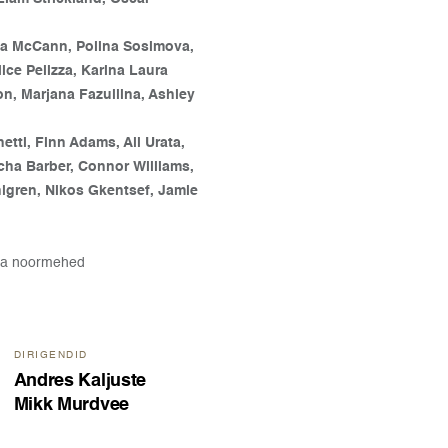
lipa McCann, Polina Sosimova,
ice Pelizza, Karina Laura
on, Marjana Fazullina, Ashley
etti, Finn Adams, Ali Urata,
cha Barber, Connor Williams,
hlgren, Nikos Gkentsef, Jamie
d ja noormehed
DIRIGENDID
Andres Kaljuste
Mikk Murdvee