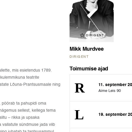
DIRIGENT
Mikk Murdvee
DIRIGENT
Toimumise ajad
llette, mis esietendus 1789.
likulemmikuna teatrite
astate Lõuna-Prantsusmaale ning
11. september 2
Aime Leis 90
e, pöörab ta pahupidi oma
nägemus sellest, kellega tema
19. september 2
litu – rikka ja upsaka
 vallatute sündmuse jada viib
 ning juhatab ta tantsusammul