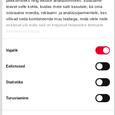
pakkumiseks ning liikluse analüüsimiseks. Edastame
Lisainformatsioon:
teavet selle kohta, kuidas meie saiti kasutate, ka oma
sotsiaalse meedia, reklaami- ja analüüsipartneritele, kes
Sissepääs teatri peauksest.
võivad seda kombineerida muu teabega, mida olete neile
Aadress: Estonia puiestee 4
Pilet: 10 eurot. Osta saab kohapealt.
esitanud või mida nad on kogunud teiepoolse teenuste
Tasuta külastusõigus eelkooliealised lapsed kuni seitsmenda
kasutamise käigus.
eluaastani.
Ekskursioonile sissepääs kuni kell 16.30
Nõusoleku
Ratastoolis külastaja saab liigelda nii Valgesse saali kui ka
Vajalik
valik
teatrisaali liftiga.
Majas on videovalve
Fuajeest saab osta suveniire.
Eelistused
2025/2026 hooaja piletid müügil:
opera.ee
Statistika
Lisainfo: www.opera.ee
Eelneval kokkuleppel võimalik tellida giidiga ekskursioon
Turustamine
teatrimajas inglise keeles: tours@opera.ee