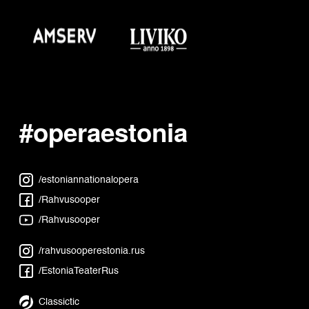
#operaestonia
/estoniannationalopera
/Rahvusooper
/Rahvusooper
/rahvusooperestonia.rus
/EstoniaTeaterRus
Classictic