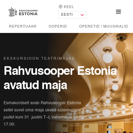
KEEL
AVALEHT
Menü
REPERTUAAR
OOPERID
OPERETID / MUUSIKALID
EKSKURSIOON TEATRIMAJAS
Rahvusooper Estonia
avatud maja
Esmakordselt avab Rahvusooper Estonia
sellel suvel oma maja uksed külastajatele 1.
juulist kuni 31. juulini T–L vahemikus 12.00–
17.00.