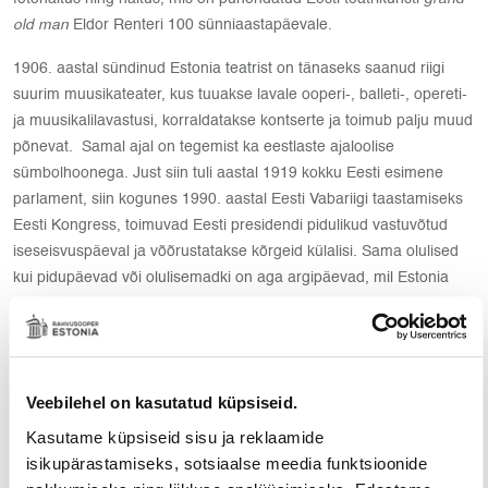
old man
Eldor Renteri 100 sünniaastapäevale.
1906. aastal sündinud Estonia teatrist on tänaseks saanud riigi
suurim muusikateater, kus tuuakse lavale ooperi-, balleti-, opereti-
ja muusikalilavastusi, korraldatakse kontserte ja toimub palju muud
põnevat. Samal ajal on tegemist ka eestlaste ajaloolise
sümbolhoonega. Just siin tuli aastal 1919 kokku Eesti esimene
parlament, siin kogunes 1990. aastal Eesti Vabariigi taastamiseks
Eesti Kongress, toimuvad Eesti presidendi pidulikud vastuvõtud
iseseisvuspäeval ja võõrustatakse kõrgeid külalisi. Sama olulised
kui pidupäevad või olulisemadki on aga argipäevad, mil Estonia
teatrimaja on täis muusikat, olles ammendamatuks
kultuurivaramuks nii kohalikele elanikele kui turistidele.
Kohtumiseni Estonias!
Veebilehel on kasutatud küpsiseid.
Loe pikemalt Estonia teatri kohta
Kasutame küpsiseid sisu ja reklaamide
isikupärastamiseks, sotsiaalse meedia funktsioonide