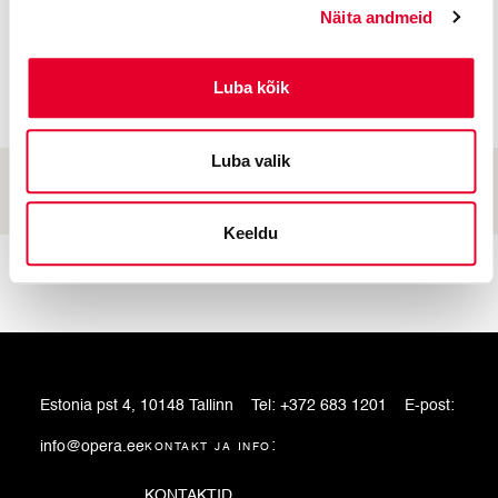
Näita andmeid
Luba kõik
Luba valik
Keeldu
Estonia pst 4, 10148 Tallinn
Tel:
+372 683 1201
E-post:
info@opera.ee
kontakt ja info:
KONTAKTID