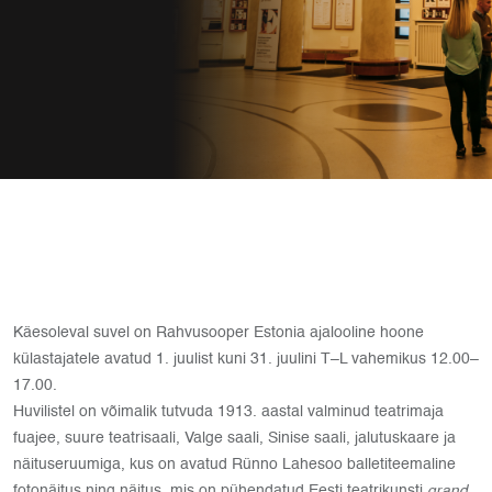
Käesoleval suvel on Rahvusooper Estonia ajalooline hoone
külastajatele avatud 1. juulist kuni 31. juulini T–L vahemikus 12.00–
17.00.
Huvilistel on võimalik tutvuda 1913. aastal valminud teatrimaja
fuajee, suure teatrisaali, Valge saali, Sinise saali, jalutuskaare ja
näituseruumiga, kus on avatud Rünno Lahesoo balletiteemaline
fotonäitus ning näitus, mis on pühendatud Eesti teatrikunsti
grand