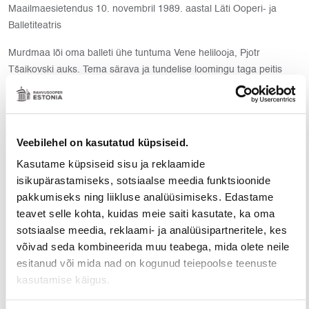
Maailmaesietendus 10. novembril 1989. aastal Läti Ooperi- ja
Balletiteatris
Murdmaa lõi oma balleti ühe tuntuma Vene helilooja, Pjotr
Tšaikovski auks. Tema särava ja tundelise loomingu taga peitis
end õrn ning vastuoluline kunstnikuhing. Tšaikovski kuues
sümfoonia alapealkirjaga „Pateetiline“ sobib suurepäraselt
kujutama heliloojana armastatud, kuid hingelt üksiku kunstniku
keerulise natuuri eri tahke: loomingupalangut, armastust,
Veebilehel on kasutatud küpsiseid.
eneseotsinguid, kirge ja depressiooni. Maailmaesietendusel tantsis
Kasutame küpsiseid sisu ja reklaamide
Tšaikovski rolli Viesturs Jansons.
isikupärastamiseks, sotsiaalse meedia funktsioonide
pakkumiseks ning liikluse analüüsimiseks. Edastame
teavet selle kohta, kuidas meie saiti kasutate, ka oma
DIRIGENT
sotsiaalse meedia, reklaami- ja analüüsipartneritele, kes
Arvo Volmer
võivad seda kombineerida muu teabega, mida olete neile
esitanud või mida nad on kogunud teiepoolse teenuste
kasutamise käigus.
Galerii