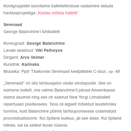
Kooligruppidel soovitame balletietenduse vaatamine siduda
haridusprojektiga
„Kuidas mõista balletti“
.
Serenaad
George Balanchine’i lühiballett
Koreograaf:
George Balanchine
Lavale seadnud:
Viki Psihoyos
Dirigent:
Arvo Volmer
Kunstnik:
Karinska
Muusika: Pjotr Tšaikovski Serenaad keelpillidele C-duur,
op
. 48
„Serenaad“ on üks tantsuajaloo olulisi verstaposte. See on
esimene ballett, mis valmis Balanchine’il pärast Ameerikasse
elama asumist ning see on saanud New Yorgi Linnaballeti
repertuaari püsiteoseks. Teos oli algselt mõeldud lavatehnika
tunnina, kuid Balanchine põimis tantsujoonisesse ootamatuid
proovisituatsioone. Kui õpilane kukkus, jäi see sisse. Kui õpilane
hilines, sai ka sellest teose nüanss.