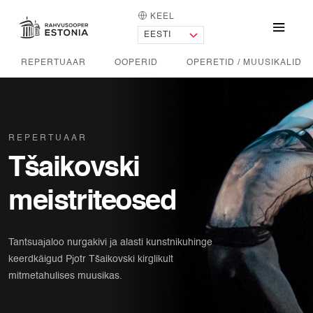
KEEL
AVALEHT
Menü
REPERTUAAR
OOPERID
OPERETID / MUUSIKALID
REPERTUAAR
Tšaikovski
meistriteosed
Tantsuajaloo nurgakivi ja alasti kunstnikuhinge
keerdkäigud Pjotr Tšaikovski kirglikult
mitmetahulises muusikas.