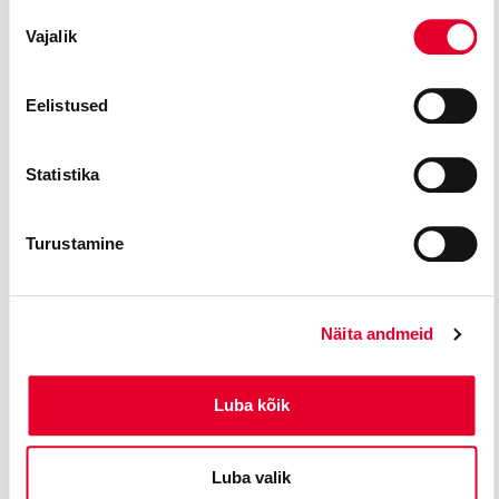
Nõusoleku
Vajalik
valik
Eelistused
Statistika
Turustamine
Näita andmeid
Luba kõik
Luba valik