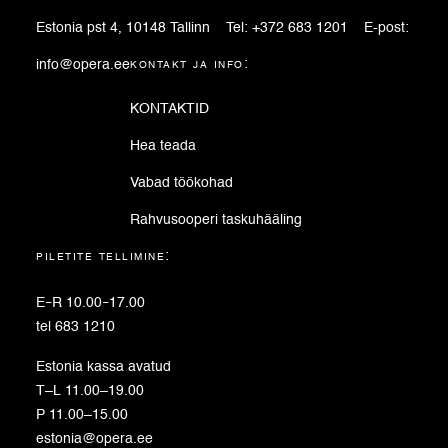
Estonia pst 4, 10148 Tallinn
Tel:
+372 683 1201
E-post:
info@opera.ee
kontakt ja info:
KONTAKTID
Hea teada
Vabad töökohad
Rahvusooperi taskuhääling
piletite tellimine:
E
–
R 10.00
–
17.00
tel 683 1210
Estonia kassa avatud
T–L 11.00–19.00
P 11.00–15.00
estonia@opera.ee