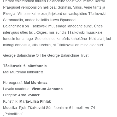
Pärast esietendust muutis Balanchine teost veel mitmel korral.
Praegusel versioonil on neli osa: Sonatiin, Valss, Vene tants ja
Eleegia. Viimase kahe osa järjekord on vastupidine Tšaikovski
Serenaadile, andes balletile kurva lõpunoodi.
Balanchine’il on Tšaikovski muusikaga lähedane suhe. Ühes
intervjuus ütles ta: „Kõiges, mis sündis Tšaikovski muusikale,
tundsin tema tuge. See ei olnud ka päris kahekõne. Kuid alati, kui
midagi õnnestus, siis tundsin, et Tšaikovski on mind aidanud“.
George Balanchine © The George Balanchine Trust
Tšaikovski 6. sümfoonia
Mai Murdmaa lühiballett
Koreograaf:
Mai Murdmaa
Lavale seadnud:
Viesturs Jansons
Dirigent:
Arvo Volmer
Kunstnik:
Marja-Liisa Pihlak
Muusika: Pjotr Tšaikovski Sümfoonia nr 6 h-moll,
op
. 74
„Pateetiline“