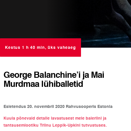
Kestus 1 h 40 min, üks vaheaeg
George Balanchine’i ja Mai
Murdmaa lühiballetid
Esietendus 20. novembril 2020 Rahvusooperis Estonia
Kuula põnevaid detaile lavastusest meie baleriini ja
tantsusemiootiku Triinu Leppik-Upkini tutvustuses.