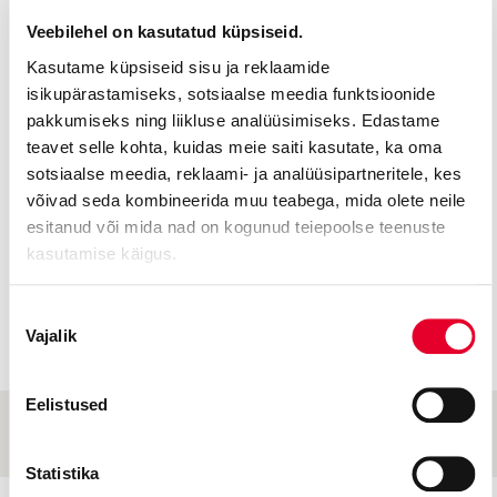
Veebilehel on kasutatud küpsiseid.
ORPHEUS PÕRGUS
Kasutame küpsiseid sisu ja reklaamide
isikupärastamiseks, sotsiaalse meedia funktsioonide
pakkumiseks ning liikluse analüüsimiseks. Edastame
teavet selle kohta, kuidas meie saiti kasutate, ka oma
Jakob Tomson
sotsiaalse meedia, reklaami- ja analüüsipartneritele, kes
võivad seda kombineerida muu teabega, mida olete neile
esitanud või mida nad on kogunud teiepoolse teenuste
Bariton
kasutamise käigus.
Nõusoleku
Vajalik
valik
Eelistused
Statistika