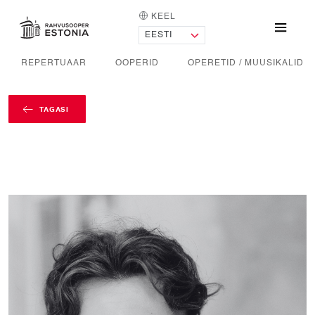
KEEL
AVALEHT
Menü
REPERTUAAR
OOPERID
OPERETID / MUUSIKALID
TAGASI