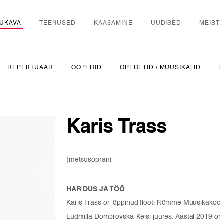
UKAVA
TEENUSED
KAASAMINE
UUDISED
MEIST
REPERTUAAR
OOPERID
OPERETID / MUUSIKALID
Karis Trass
(metsosopran)
HARIDUS JA TÖÖ
Karis Trass on õppinud flööti Nõmme Muusikakooli
Ludmilla Dombrovska-Keisi juures. Aastal 2019 om