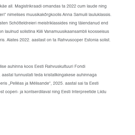
 käe all. Magistrikraadi omandas ta 2022 cum laude ning
leri“ nimelises muusikakõrgkoolis Anna Samuili lauluklassis.
sten Schötteldreieri meistriklassides ning täiendanud end
on laulnud solistina Kiili Vanamuusikaansambli koosseisus
is. Alates 2022. aastast on ta Rahvusooper Estonia solist.
elise auhinna koos Eesti Rahvuskultuuri Fondi
aastal tunnustati teda kristallkingakese auhinnaga
is „Pelléas ja Mélisande“, 2025. aastal sai ta Eesti
ooperi- ja kontserdilaval ning Eesti Interpreetide Liidu