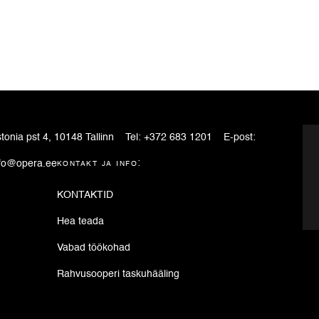
tonia pst 4, 10148 Tallinn
Tel:
+372 683 1201
E-post:
fo@opera.ee
kontakt ja info:
KONTAKTID
Hea teada
Vabad töökohad
Rahvusooperi taskuhääling