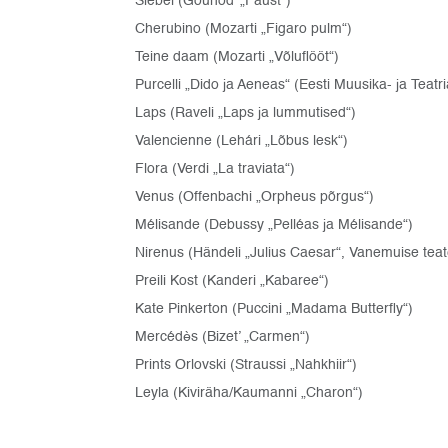
Siébel (Gounod’ „Faust“)
Cherubino (Mozarti „Figaro pulm“)
Teine daam (Mozarti „Võluflööt“)
Purcelli „Dido ja Aeneas“ (Eesti Muusika- ja Teat
Laps (Raveli „Laps ja lummutised“)
Valencienne (Lehári „Lõbus lesk“)
Flora (Verdi „La traviata“)
Venus (Offenbachi „Orpheus põrgus“)
Mélisande (Debussy „Pelléas ja Mélisande“)
Nirenus (Händeli „Julius Caesar“, Vanemuise teat
Preili Kost (Kanderi „Kabaree“)
Kate Pinkerton (Puccini „Madama Butterfly“)
Mercédѐs (Bizet’ „Carmen“)
Prints Orlovski (Straussi „Nahkhiir“)
Leyla (Kiviräha/Kaumanni „Charon“)