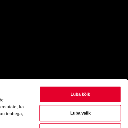
Luba kõik
de
kasutate, ka
Luba valik
muu teabega,