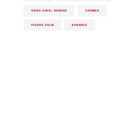
VÄIKE KAVAL REBANE
CARMEN
FIGARO PULM
KABAREE