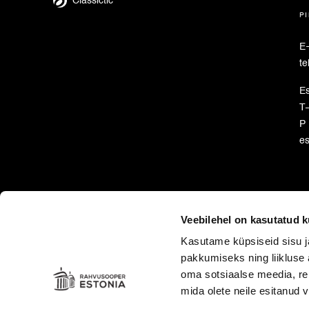
Classictic
pi
E
te
Es
T–
P 
e
R
Veebilehel on kasutatud k
Kasutame küpsiseid sisu j
pakkumiseks ning liikluse 
oma sotsiaalse meedia, re
mida olete neile esitanud