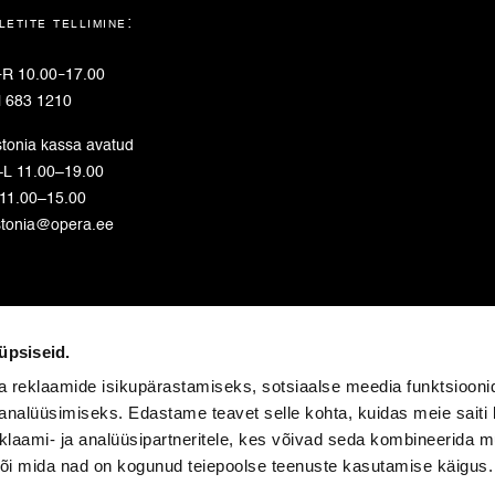
letite tellimine:
–
R 10.00
–
17.00
l 683 1210
tonia kassa avatud
L 11.00–19.00
11.00–15.00
stonia@opera.ee
ahvusooperit toetavad:
üpsiseid.
a reklaamide isikupärastamiseks, sotsiaalse meedia funktsiooni
analüüsimiseks. Edastame teavet selle kohta, kuidas meie saiti 
klaami- ja analüüsipartneritele, kes võivad seda kombineerida 
 või mida nad on kogunud teiepoolse teenuste kasutamise käigus.