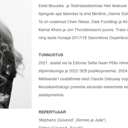
Eesti Muusika- ja Teatriakadeemias Heli Veskuse
õpingute ajal täiendas ta end Berliinis „Hanns Eis
Ta on osalenud Chen Reissi, Dale Fundlingi ja Kir
Kamal Khani ja Jon Thorsteinssoni juures. Trass 
ning laulis hooajal 2017/18 Savonlinna Ooperikoor
TUNNUSTUS
2021. aastal sai ta Estonia Seltsi Naan Põllu nim
stipendiumiga ja 2022 SEB publikupreemia. 2024. 
Mélisande’i osatäitmise eest Claude Debussy ooper
Muusikanõukogu preemia säravate esinemiste eest 
aastapreemia.
REPERTUAAR
Stephano (Gounod’ „Romeo ja Julia“)