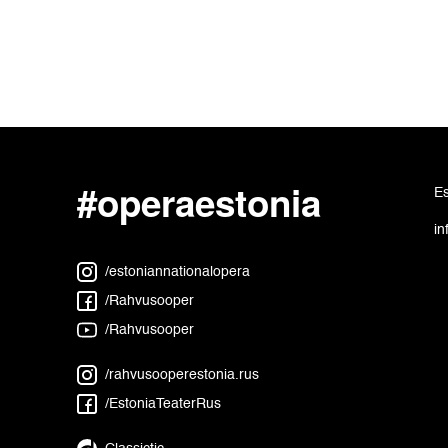
#operaestonia
Es
in
/estoniannationalopera
/Rahvusooper
/Rahvusooper
/rahvusooperestonia.rus
/EstoniaTeaterRus