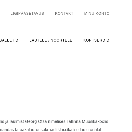
LIGIPÄÄSETAVUS
KONTAKT
MINU KONTO
BALLETID
LASTELE / NOORTELE
KONTSERDID
s ja laulmist Georg Otsa nimelises Tallinna Muusikakoolis
andas ta bakalaureusekraadi klassikalise laulu erialal