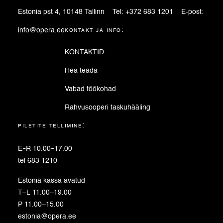
Estonia pst 4, 10148 Tallinn
Tel:
+372 683 1201
E-post:
info@opera.ee
kontakt ja info:
KONTAKTID
Hea teada
Vabad töökohad
Rahvusooperi taskuhääling
piletite tellimine:
E
–
R 10.00
–
17.00
tel 683 1210
Estonia kassa avatud
T–L 11.00–19.00
P 11.00–15.00
estonia@opera.ee