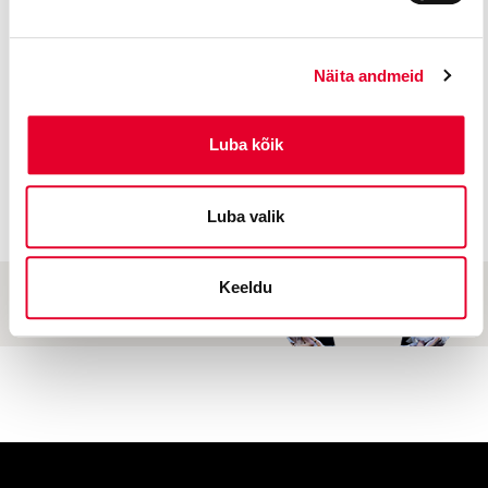
Raveli „Laps ja nõidus“ (2010)
Händeli „Rinaldo“ (2011)
Näita andmeid
Blacheri „Abstraktne ooper nr. 1“ (2020)
Luba kõik
Luba valik
Keeldu