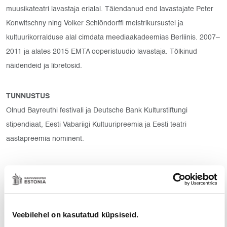
muusikateatri lavastaja erialal. Täiendanud end lavastajate Peter
Konwitschny ning Volker Schlöndorffi meistrikursustel ja
kultuurikorralduse alal cimdata meediaakadeemias Berliinis. 2007–
2011 ja alates 2015 EMTA ooperistuudio lavastaja. Tõlkinud
näidendeid ja libretosid.
TUNNUSTUS
Olnud Bayreuthi festivali ja Deutsche Bank Kulturstiftungi
stipendiaat, Eesti Vabariigi Kultuuripreemia ja Eesti teatri
aastapreemia nominent.
LAVASTUSI
Vanemuise teatris:
Lortzingi „Salakütt“ (2002)
Rossini „Sevilla habemeajaja“ (2003)
Veebilehel on kasutatud küpsiseid.
Wagneri „Tristan ja Isolde“ (2022)