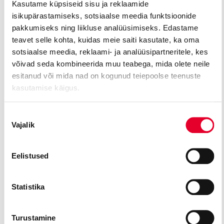
Kasutame küpsiseid sisu ja reklaamide
Kaumanni „Kaubamaja“ (2022)
isikupärastamiseks, sotsiaalse meedia funktsioonide
pakkumiseks ning liikluse analüüsimiseks. Edastame
teavet selle kohta, kuidas meie saiti kasutate, ka oma
Rahvusooperis Estonia:
sotsiaalse meedia, reklaami- ja analüüsipartneritele, kes
Rossini „Sinjoor Bruschino“ (2004)
võivad seda kombineerida muu teabega, mida olete neile
Vihmandi „Armastuse valem“ (2008)
esitanud või mida nad on kogunud teiepoolse teenuste
kasutamise käigus.
Nargen Operas:
Nõusoleku
Haydni „Üksik saar“ (2006)
Vajalik
valik
Beethoveni „Fidelio“ (2007)
Eelistused
Eesti Muusika Päevade raames:
Varrese „Käidi ja külvati varjude seemneid...“ (2016)
Statistika
Kozlova-Johannese „söövitab.tuhk“ (2022)
Turustamine
Eesti Muusika- ja Teatriakadeemias: