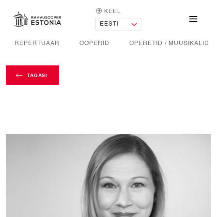
KEEL
AVALEHT
Menü
REPERTUAAR
OOPERID
OPERETID / MUUSIKALID
TAGASI