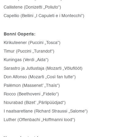
Callistene (Donizetti „Poliuto“)
Capellio (Bellini „I Capuleti e i Montecchi“)
Bonni Ooperis:
Kirikuteener (Puccini „Tosca“)
Timur (Puccini „Turandot“)
Kuningas (Verdi „Aida“)
Sarastro ja Jutlustaja (Mozarti „Võluflööt)
Don Alfonso (Mozarti „Così fan tutte“)
Palémon (Massenet’ „Thaïs“)
Rocco (Beethoveni „Fidelio“)
Nourabad (Bizet’ „Pärlipüüdjad“)
I naatsaretlane (Richard Straussi „Salome“)
Luther (Offenbachi „Hoffmanni lood“)