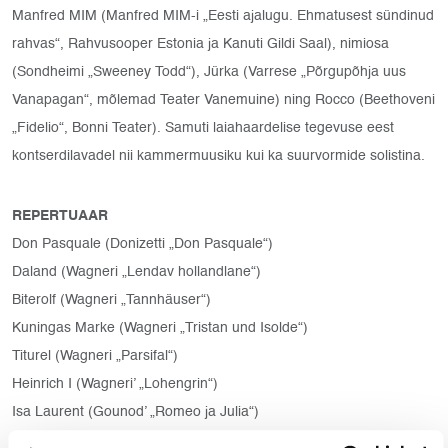
Manfred MIM (Manfred MIM-i „Eesti ajalugu. Ehmatusest sündinud
rahvas“, Rahvusooper Estonia ja Kanuti Gildi Saal), nimiosa
(Sondheimi „Sweeney Todd“), Jürka (Varrese „Põrgupõhja uus
Vanapagan“, mõlemad Teater Vanemuine) ning Rocco (Beethoveni
„Fidelio“, Bonni Teater). Samuti laiahaardelise tegevuse eest
kontserdilavadel nii kammermuusiku kui ka suurvormide solistina.
REPERTUAAR
Don Pasquale (Donizetti „Don Pasquale“)
Daland (Wagneri „Lendav hollandlane“)
Biterolf (Wagneri „Tannhäuser“)
Kuningas Marke (Wagneri „Tristan und Isolde“)
Titurel (Wagneri „Parsifal“)
Heinrich I (Wagneri’ „Lohengrin“)
Isa Laurent (Gounod’ „Romeo ja Julia“)
Vassili Sobakin (Rimski-Korsakovi „Tsaari mõrsja“)