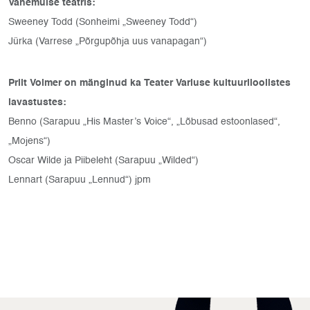
Vanemuise teatris:
Sweeney Todd (Sonheimi „Sweeney Todd“)
Jürka (Varrese „Põrgupõhja uus vanapagan“)
Priit Volmer on mänginud ka Teater Variuse kultuuriloolistes
lavastustes:
Benno (Sarapuu „His Master’s Voice“, „Lõbusad estoonlased“,
„Mojens“)
Oscar Wilde ja Piibeleht (Sarapuu „Wilded“)
Lennart (Sarapuu „Lennud“) jpm