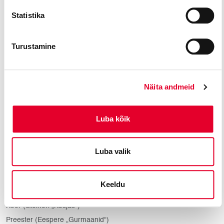
Markii d’Obigny, Doktor Grenvil (Verdi „La traviata“)
Statistika
Ferrando (Verdi „Trubaduur“)
Talbot (Verdi „Jeanne d’Arc“)
Turustamine
Zuniga (Bizet’ „Carmen“)
Don Quijote (Leigh’ „Mees La Manchast“)
Kolonel Pickering (Loewe’ „Minu veetlev leedi“)
Näita andmeid
Hulkur (Orffi „Tark naine“)
Vürst Gremin (Tšaikovski „Jevgeni Onegin“)
Luba kõik
Mitjuhha (Mussorgski „Boriss Godunov“)
Bartholomeus (Tubina „Barbara von Tisenhusen“)
Raivo/Turvamees/Üllar (Puuri „Pilvede värvid“)
Luba valik
Eichmann (Tüüri „Wallenberg“)
Marssal Ney (Kaumanni „Mina – Napoleon!“)
Keeldu
Bob (Menotti „Vanatüdruk ja varas“)
Koer (Steineri „Kosjas“)
Preester (Eespere „Gurmaanid“)