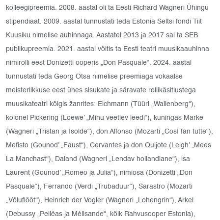
kolleegipreemia. 2008. aastal oli ta Eesti Richard Wagneri Ühingu
stipendiaat. 2009. aastal tunnustati teda Estonia Seltsi fondi Tiit
Kuusiku nimelise auhinnaga. Aastatel 2013 ja 2017 sai ta SEB
publikupreemia. 2021. aastal võitis ta Eesti teatri muusikaauhinna
nimirolli eest Donizetti ooperis „Don Pasquale“. 2024. aastal
tunnustati teda Georg Otsa nimelise preemiaga vokaalse
meisterlikkuse eest ühes sisukate ja säravate rollikäsitlustega
muusikateatri kõigis žanrites: Eichmann (Tüüri „Wallenberg“),
kolonel Pickering (Loewe’ „Minu veetlev leedi“), kuningas Marke
(Wagneri „Tristan ja Isolde“), don Alfonso (Mozarti „Così fan tutte“),
Mefisto (Gounod’ „Faust“), Cervantes ja don Quijote (Leigh’ „Mees
La Manchast“), Daland (Wagneri „Lendav hollandlane“), isa
Laurent (Gounod’ „Romeo ja Julia“), nimiosa (Donizetti „Don
Pasquale“), Ferrando (Verdi „Trubaduur“), Sarastro (Mozarti
„Võluflööt“), Heinrich der Vogler (Wagneri „Lohengrin“), Arkel
(Debussy „Pelléas ja Mélisande“, kõik Rahvusooper Estonia),