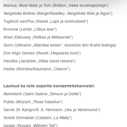
Markus, Must-Mats ja Tom (Britteni „Väike korstnapühkija“)
Vargamäe Andres (Kerge/Raadiku „Vargamäe tõde ja õigus“)
Tugitooli vari/Puu (Raveli „Laps ja lummutised“)
Kromow (Lehári „Lõbus lesk“)
Arkel (Debussy „Pelléas ja Mélisande“)
Surm (Ullmanni „Atlantise keiser“, koostöös Von Krahli teatriga)
Don Ińigo Gomez (Raveli „Hispaania tund“)
Harašta (Janáčeki „Väike kaval rebane“)
Hades (Kiviräha/Kaumanni „Charon“)
Laulnud ka rolle ooperite kontsertettekannetel:
Abimélech (Saint-Saënsi „Simson ja Delila“)
Publio (Mozarti „Tituse halastus“)
Sarvik (R. Kangro/K. A. Hermann „Uku ja Vanemuine“)
Soldat Schnalsist (Catalani „La Wally“)
Gesler (Rossini „Wilhelm Tell“)