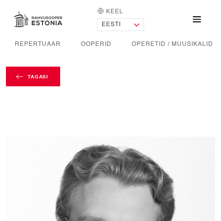
KEEL
AVALEHT
Menü
REPERTUAAR
OOPERID
OPERETID / MUUSIKALID
TAGASI