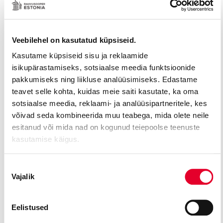
Colline (Puccini „Boheem“)
Ashby (Puccini „Tütarlaps kuldsest läänest“)
Geronte de Ravoir (Puccini „Manon Lescaut“)
Veebilehel on kasutatud küpsiseid.
Cesare Angelotti, Sciarrone (Puccini „Tosca“)
Kasutame küpsiseid sisu ja reklaamide
Keiserlik komissar (Puccini „Madama Butterfly“)
isikupärastamiseks, sotsiaalse meedia funktsioonide
pakkumiseks ning liikluse analüüsimiseks. Edastame
Bartolo (Mozarti „Figaro pulm“)
teavet selle kohta, kuidas meie saiti kasutate, ka oma
Don Alfonso (Mozarti „Così fan tutte“)
sotsiaalse meedia, reklaami- ja analüüsipartneritele, kes
Leporello (Mozarti „Don Giovanni“)
võivad seda kombineerida muu teabega, mida olete neile
Sarastro ja Jutustaja (Mozarti „Võluflööt“)
esitanud või mida nad on kogunud teiepoolse teenuste
Alidoro (Rossini „Tuhkatriinu“)
kasutamise käigus.
Filiberto (Rossini „Sinjoor Bruschino“)
Kuningas (Prokofjevi „Armastus kolme apelsini vastu“)
Nõusoleku
Vajalik
Sparafucile, Ceprano (Verdi „Rigoletto“)
valik
Horn (Verdi „Maskiball“)
Munk (Verdi „Don Carlo“)
Eelistused
Montano (Verdi „Otello“)