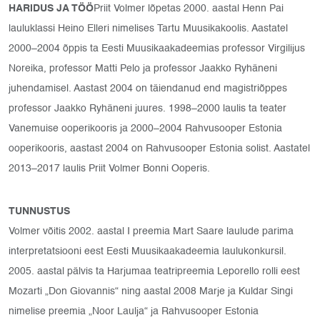
HARIDUS JA TÖÖ
Priit Volmer lõpetas 2000. aastal Henn Pai
lauluklassi Heino Elleri nimelises Tartu Muusikakoolis. Aastatel
2000–2004 õppis ta Eesti Muusikaakadeemias professor Virgilijus
Noreika, professor Matti Pelo ja professor Jaakko Ryhäneni
juhendamisel. Aastast 2004 on täiendanud end magistriõppes
professor Jaakko Ryhäneni juures. 1998–2000 laulis ta teater
Vanemuise ooperikooris ja 2000–2004 Rahvusooper Estonia
ooperikooris, aastast 2004 on Rahvusooper Estonia solist. Aastatel
2013–2017 laulis Priit Volmer Bonni Ooperis.
TUNNUSTUS
Volmer võitis 2002. aastal I preemia Mart Saare laulude parima
interpretatsiooni eest Eesti Muusikaakadeemia laulukonkursil.
2005. aastal pälvis ta Harjumaa teatripreemia Leporello rolli eest
Mozarti „Don Giovannis“ ning aastal 2008 Marje ja Kuldar Singi
nimelise preemia „Noor Laulja“ ja Rahvusooper Estonia