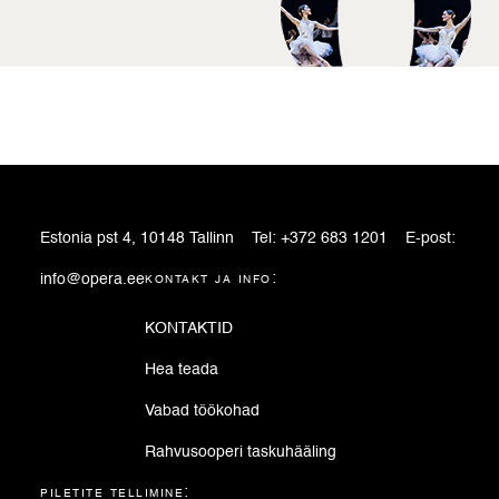
Estonia pst 4, 10148 Tallinn
Tel:
+372 683 1201
E-post:
info@opera.ee
kontakt ja info:
KONTAKTID
Hea teada
Vabad töökohad
Rahvusooperi taskuhääling
piletite tellimine: