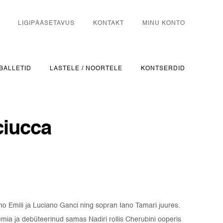
LIGIPÄÄSETAVUS
KONTAKT
MINU KONTO
BALLETID
LASTELE / NOORTELE
KONTSERDID
ciucca
no Emili ja Luciano Ganci ning sopran Iano Tamari juures.
ia ja debüteerinud samas Nadiri rollis Cherubini ooperis