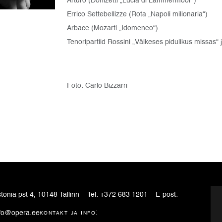
Arturo (Donizetti „Lucia di Lammermoor“)
Errico Settebellizze (Rota „Napoli milionaria“)
Arbace (Mozarti „Idomeneo“)
Tenoripartiid Rossini „Väikeses pidulikus missas“ 
Foto: Carlo Bizzarri
tonia pst 4, 10148 Tallinn
Tel:
+372 683 1201
E-post:
fo@opera.ee
kontakt ja info: