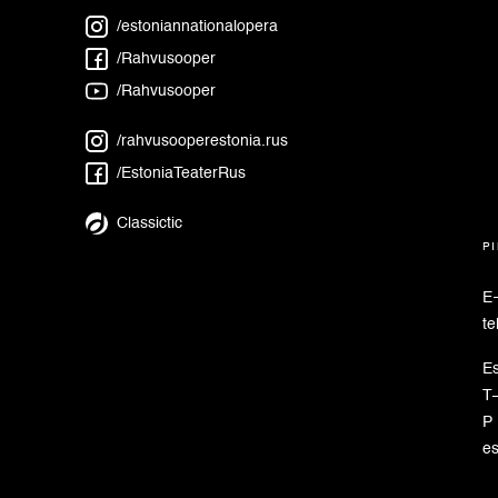
/estoniannationalopera
/Rahvusooper
/Rahvusooper
/rahvusooperestonia.rus
/EstoniaTeaterRus
Classictic
pi
E
te
Es
T–
P 
e