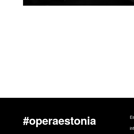
#operaestonia
Es
in