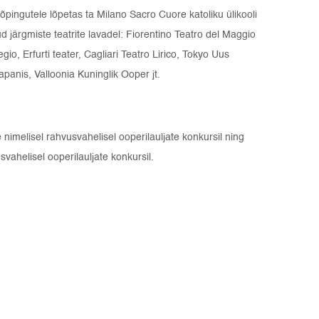
õpingutele lõpetas ta Milano Sacro Cuore katoliku ülikooli
ud järgmiste teatrite lavadel: Fiorentino Teatro del Maggio
io, Erfurti teater, Cagliari Teatro Lirico, Tokyo Uus
anis, Valloonia Kuninglik Ooper jt.
imelisel rahvusvahelisel ooperilauljate konkursil ning
ahelisel ooperilauljate konkursil.