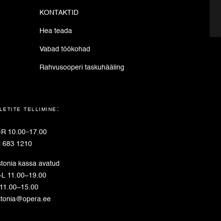
KONTAKTID
Hea teada
Vabad töökohad
Rahvusooperi taskuhääling
letite tellimine:
–
R 10.00
–
17.00
l 683 1210
tonia kassa avatud
L 11.00–19.00
11.00–15.00
stonia@opera.ee