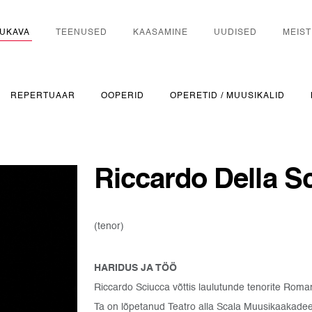
UKAVA
TEENUSED
KAASAMINE
UUDISED
MEIST
REPERTUAAR
OOPERID
OPERETID / MUUSIKALID
Riccardo Della S
(tenor)
HARIDUS JA TÖÖ
Riccardo Sciucca võttis laulutunde tenorite Roma
Ta on lõpetanud Teatro alla Scala Muusikaakadeem