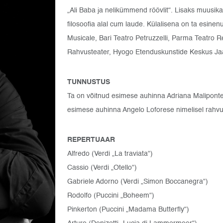
„Ali Baba ja nelikümmend röövlit“. Lisaks muusika
filosoofia alal cum laude. Külalisena on ta esinen
Musicale, Bari Teatro Petruzzelli, Parma Teatro Reg
Rahvusteater, Hyogo Etenduskunstide Keskus Jaap
TUNNUSTUS
Ta on võitnud esimese auhinna Adriana Maliponte n
esimese auhinna Angelo Loforese nimelisel rahvusv
REPERTUAAR
Alfredo (Verdi „La traviata“)
Cassio (Verdi „Otello“)
Gabriele Adorno (Verdi „Simon Boccanegra“)
Rodolfo (Puccini „Boheem“)
Pinkerton (Puccini „Madama Butterfly“)