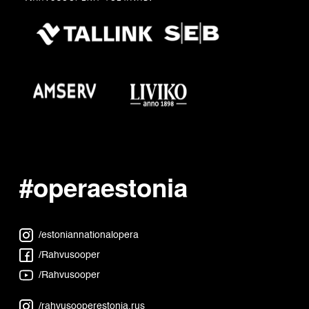
#operaestonia
/estoniannationalopera
/Rahvusooper
/Rahvusooper
/rahvusooperestonia.rus