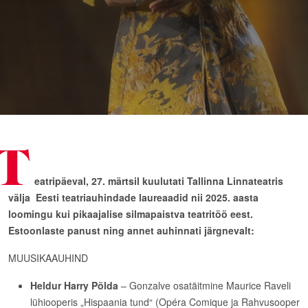
T
eatripäeval, 27. märtsil kuulutati Tallinna Linnateatris
välja Eesti teatriauhindade laureaadid nii 2025. aasta
loomingu kui pikaajalise silmapaistva teatritöö eest.
Estoonlaste panust ning annet auhinnati järgnevalt:
MUUSIKAAUHIND
Heldur Harry Põlda
– Gonzalve osatäitmine Maurice Raveli
lühiooperis „Hispaania tund“ (Opéra Comique ja Rahvusooper