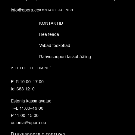
info@opera.ee
kontakt ja info:
KONTAKTID
Hea teada
Vabad töökohad
Rahvusooperi taskuhääling
piletite tellimine:
E
–
R 10.00
–
17.00
tel 683 1210
Estonia kassa avatud
T–L 11.00–19.00
P 11.00–15.00
estonia@opera.ee
Rahvusooperit toetavad: