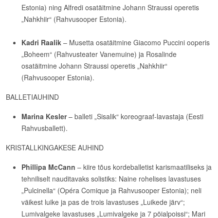
Estonia) ning Alfredi osatäitmine Johann Straussi operetis
„Nahkhiir“ (Rahvusooper Estonia).
Kadri Raalik
– Musetta osatäitmine Giacomo Puccini ooperis
„Boheem“ (Rahvusteater Vanemuine) ja Rosalinde
osatäitmine Johann Straussi operetis „Nahkhiir“
(Rahvusooper Estonia).
BALLETIAUHIND
Marina Kesler
– balleti „Sisalik“ koreograaf-lavastaja (Eesti
Rahvusballett).
KRISTALLKINGAKESE AUHIND
Phillipa McCann
– kiire tõus kordeballetist karismaatiliseks ja
tehniliselt nauditavaks solistiks: Naine rohelises lavastuses
„Pulcinella“ (Opéra Comique ja Rahvusooper Estonia); neli
väikest luike ja pas de trois lavastuses „Luikede järv“;
Lumivalgeke lavastuses „Lumivalgeke ja 7 pöialpoissi“; Mari