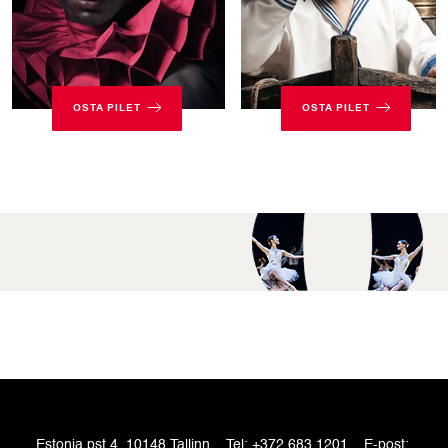
OSTA PILET
OSTA PILET
Estonia pst 4, 10148 Tallinn
Tel:
+372 683 1201
E-post: