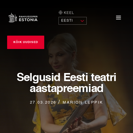
KEEL
AVALEHT
Menü
KÕIK UUDISED
Selgusid Eesti teatri
aastapreemiad
/ marion leppik
27.03.2026