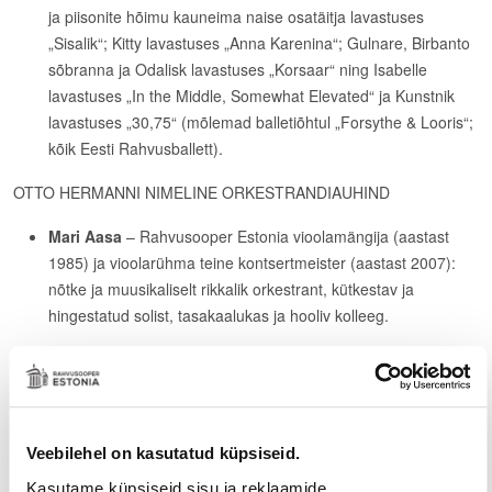
ja piisonite hõimu kauneima naise osatäitja lavastuses
„Sisalik“; Kitty lavastuses „Anna Karenina“; Gulnare, Birbanto
sõbranna ja Odalisk lavastuses „Korsaar“ ning Isabelle
lavastuses „In the Middle, Somewhat Elevated“ ja Kunstnik
lavastuses „30,75“ (mõlemad balletiõhtul „Forsythe & Looris“;
kõik Eesti Rahvusballett).
OTTO HERMANNI NIMELINE ORKESTRANDIAUHIND
Mari Aasa
– Rahvusooper Estonia vioolamängija (aastast
1985) ja vioolarühma teine kontsertmeister (aastast 2007):
nõtke ja muusikaliselt rikkalik orkestrant, kütkestav ja
hingestatud solist, tasakaalukas ja hooliv kolleeg.
GEORG OTSA NIMELINE MUUSIKATEATRI AUHIND
Helen Lokuta
– vankumatu professionaalsuse, muusikalise
küpsuse, stiilitunnetuse ja tugeva lavalise kohaloluga silma
Veebilehel on kasutatud küpsiseid.
paistnud osatäitmiste eest ooperites ja operettides ning
kammermuusika ja suurvormide esitamisel Rahvusooperis
Kasutame küpsiseid sisu ja reklaamide