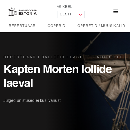
KEEL
AVALEHT
Menü
REPERTUAAR
OOPERID
OPERETID / MUUSIKALID
REPERTUAAR
BALLETID
LASTELE / NOORTELE
Kapten Morten lollide
laeval
Julged unistused ei küsi vanust