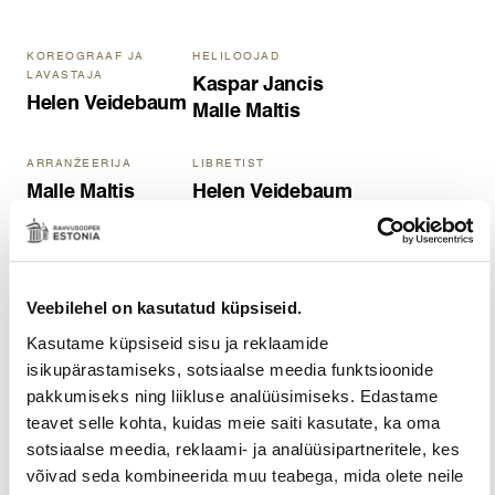
KOREOGRAAF JA
HELILOOJAD
LAVASTAJA
Kaspar Jancis
Helen Veidebaum
Malle Maltis
ARRANŽEERIJA
LIBRETIST
Malle Maltis
Helen Veidebaum
MUUSIKAJUHT JA
DIRIGENDID
DIRIGENT
Martin Trudnikov
Lauri Sirp
Jaan Ots
Veebilehel on kasutatud küpsiseid.
Kasutame küpsiseid sisu ja reklaamide
KUNSTNIK
isikupärastamiseks, sotsiaalse meedia funktsioonide
Kaspar Jancis
pakkumiseks ning liikluse analüüsimiseks. Edastame
teavet selle kohta, kuidas meie saiti kasutate, ka oma
sotsiaalse meedia, reklaami- ja analüüsipartneritele, kes
võivad seda kombineerida muu teabega, mida olete neile
Toimumise ajad