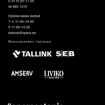
E
–
R 10.00
–
17.00
tel 683 1210
Estonia kassa avatud
T–L 11.00–19.00
P 11.00–15.00
estonia@opera.ee
Rahvusooperit toetavad: