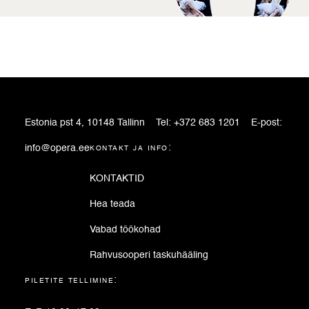
Estonia pst 4, 10148 Tallinn
Tel:
+372 683 1201
E-post:
info@opera.ee
kontakt ja info:
KONTAKTID
Hea teada
Vabad töökohad
Rahvusooperi taskuhääling
piletite tellimine: