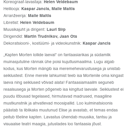
Koreograaf-lavastaja:
Helen Veidebaum
Helilooja:
Kaspar Jancis, Malle Maltis
Arranžeerija:
Malle Maltis
Libretist:
Helen Veidebaum
Muusikajuht ja dirigent:
Lauri Sirp
Dirigendid:
Martin Trudnikov, Jaan Ots
Dekoratsiooni-, kostüümi- ja videokunstnik:
Kaspar Jancis
„Kapten Morten lollide laeval“ on fantaasiarikas ja südamlik
muinasjutuline rännak ühe poisi kujutlusmaailma. Lugu algab
kodus, kus Morten mängib isa meremehevarustusega ja unistab
seiklustest. Enne merele lahkumist teeb isa Mortenile oma kingast
laeva ning seiklused võivad alata! Fantaasiamaailm seguneb
reaalsusega ja Morten põgeneb isa kingitud laevale. Seiklustest ei
puudu lõbusad tegelased, hirmutavad madrused, maagiline
mustkunstnik ja ahvatlevad moosipallid. Loo kulminatsioonis
päästab ta liblikaks muutunud Elise ja avastab, et temas endas
peitub tõeline kapten. Lavastus ühendab muusika, tantsu ja
visuaalse teatri maagia, jutustades loo fantaasia jõust.