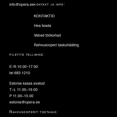
info@opera.ee
kontakt ja info:
KONTAKTID
Hea teada
Vabad töökohad
Rahvusooperi taskuhääling
piletite tellimine:
E
–
R 10.00
–
17.00
tel 683 1210
Estonia kassa avatud
T–L 11.00–19.00
P 11.00–15.00
estonia@opera.ee
Rahvusooperit toetavad: