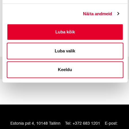
Näita andmeid
OSTA PILET
OSTA PILET
Luba kõik
Luba valik
Keeldu
Estonia pst 4, 10148 Tallinn
Tel:
+372 683 1201
E-post: