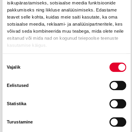
Traditsiooniliselt on pidulikul õhtul harjumaalaste päralt ka üks
isikupärastamiseks, sotsiaalse meedia funktsioonide
rahvusooperi tipplavastusi. Tänavu nauditi Estonia uusimat
pakkumiseks ning liikluse analüüsimiseks. Edastame
balletilavastust „
Asjatu ettevaatus
“.
teavet selle kohta, kuidas meie saiti kasutate, ka oma
sotsiaalse meedia, reklaami- ja analüüsipartneritele, kes
Foto: Rain Jüristo
võivad seda kombineerida muu teabega, mida olete neile
esitanud või mida nad on kogunud teiepoolse teenuste
kasutamise käigus.
Populaarsed lavastused
Nõusoleku
Vajalik
valik
REPERTUAAR
REPERTUAAR
OOPERID
BALLETID
LASTELE /
Eelistused
NOORTELE
. Kategooriad: Repertuaar
Othello
Kapten
Morten lollide
Statistika
. Kate
laeval
Turustamine