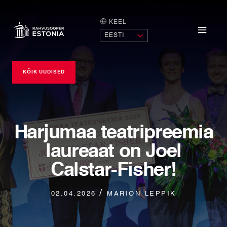
KEEL
AVALEHT
Menü
KÕIK UUDISED
Harjumaa teatripreemia
laureaat on Joel
Calstar-Fisher!
/ marion leppik
02.04.2026