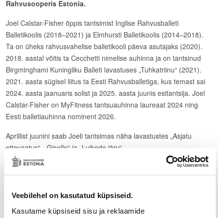
Rahvusooperis Estonia.
Joel Calstar-Fisher õppis tantsimist Inglise Rahvusballeti
Balletikoolis (2018–2021) ja Elmhursti Balletikoolis (2014–2018).
Ta on üheks rahvusvahelise balletikooli päeva asutajaks (2020).
2018. aastal võitis ta Cecchetti nimelise auhinna ja on tantsinud
Birgminghami Kuningliku Balleti lavastuses „Tuhkatriinu“ (2021).
2021. aasta sügisel liitus ta Eesti Rahvusballetiga, kus temast sai
2024. aasta jaanuaris solist ja 2025. aasta juunis esitantsija. Joel
Calstar-Fisher on MyFitness tantsuauhinna laureaat 2024 ning
Eesti balletiauhinna nominent 2026.
Aprillist juunini saab Joeli tantsimas näha lavastustes „Asjatu
ettevaatus“, „Giselle“ ja „Luikede järv“.
Harju maakonnal on 1995. aastast olnud traditsioon tunnustada
Harjumaa teatripäeva puhul ühte Rahvusooper Estonia
silmapaistvat loomingulist töötajat ning preemia esimene laureaat
Veebilehel on kasutatud küpsiseid.
oli Helgi Sallo. Tänavu anti teatripreemia välja juba 31. korda.
Kasutame küpsiseid sisu ja reklaamide