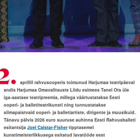
2.
aprillil rahvusooperis toimunud Harjumaa teatripäeval
andis Harjumaa Omavalitsuste Liidu esimees Tanel Ots üle
iga-aastase teatripreemia, millega väärtustatakse Eesti
ooperi- ja balletiteatrikunsti ning tunnustatakse
silmapaistvaid ooperi- ja balletiartiste, dirigente ja muusikuid.
Tänavu pälvis 2026 euro suuruse auhinna Eesti Rahvusballeti
esitantsija
Joel Calstar-Fisher
tipptasemel
kunstimeisterlikkusega esitatud lavatööde eest