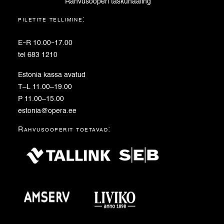
Rahvusooperi taskuhääling
piletite tellimine:
E
–
R 10.00
–
17.00
tel 683 1210
Estonia kassa avatud
T–L 11.00–19.00
P 11.00–15.00
estonia@opera.ee
Rahvusooperit toetavad: