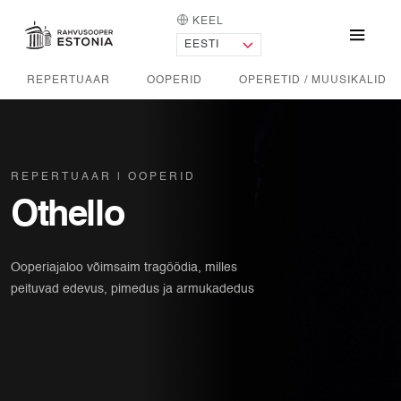
KEEL
AVALEHT
Menü
REPERTUAAR
OOPERID
OPERETID / MUUSIKALID
REPERTUAAR
OOPERID
Othello
Ooperiajaloo võimsaim tragöödia, milles
peituvad edevus, pimedus ja armukadedus