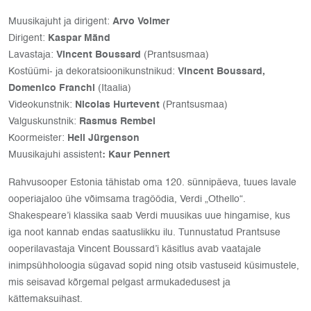
Muusikajuht ja dirigent:
Arvo Volmer
Dirigent:
Kaspar Mänd
Lavastaja:
Vincent Boussard
(Prantsusmaa)
Kostüümi- ja dekoratsioonikunstnikud:
Vincent Boussard,
Domenico Franchi
(Itaalia)
Videokunstnik:
Nicolas Hurtevent
(Prantsusmaa)
Valguskunstnik:
Rasmus Rembel
Koormeister:
Heli Jürgenson
Muusikajuhi assistent
: Kaur Pennert
Rahvusooper Estonia tähistab oma 120. sünnipäeva, tuues lavale
ooperiajaloo ühe võimsama tragöödia, Verdi „Othello“.
Shakespeare’i klassika saab Verdi muusikas uue hingamise, kus
iga noot kannab endas saatuslikku ilu. Tunnustatud Prantsuse
ooperilavastaja Vincent Boussard’i käsitlus avab vaatajale
inimpsühholoogia sügavad sopid ning otsib vastuseid küsimustele,
mis seisavad kõrgemal pelgast armukadedusest ja
kättemaksuihast.