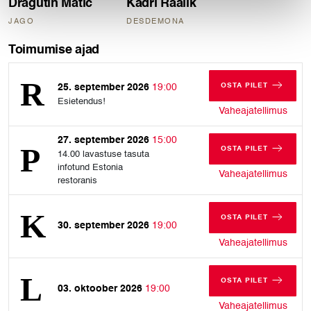
Dragutin Matić
Kadri Raalik
JAGO
DESDEMONA
Toimumise ajad
OSTA PILET
25. september 2026
19:00
REEDE, 25. SE
Esietendus!
reede
Vaheajatellimus
27. september 2026
15:00
OSTA PILET
14.00 lavastuse tasuta
PÜHAPÄEV, 27.
infotund Estonia
pühap
Vaheajatellimus
restoranis
OSTA PILET
30. september 2026
19:00
KOLMAPÄEV, 30
kolma
Vaheajatellimus
OSTA PILET
03. oktoober 2026
19:00
LAUPÄEV, 03. 
laupä
Vaheajatellimus