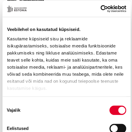
Heli Jürgenson
Ksenija Grabova
MUUSIKAJUHI
ASSISTENT
Veebilehel on kasutatud küpsiseid.
Kaur Pennert
Kasutame küpsiseid sisu ja reklaamide
isikupärastamiseks, sotsiaalse meedia funktsioonide
pakkumiseks ning liikluse analüüsimiseks. Edastame
teavet selle kohta, kuidas meie saiti kasutate, ka oma
sotsiaalse meedia, reklaami- ja analüüsipartneritele, kes
OSTA PILET
30. september 2026
19:00
võivad seda kombineerida muu teabega, mida olete neile
KOLMAPÄEV, 30
kolma
Vaheajatellimus
esitanud või mida nad on kogunud teiepoolse teenuste
kasutamise käigus.
Nõusoleku
Vajalik
valik
Eelistused