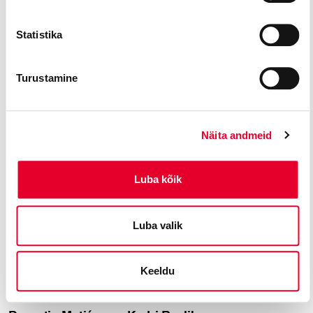
Statistika
DIRIGENT
KÜLALINE
Turustamine
Kaspar Mänd
Dimitris Paksoglou
DIRIGENT
OTHELLO
Näita andmeid
Luba kõik
Luba valik
Keeldu
KÜLALINE