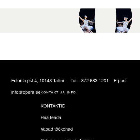
Estonia pst 4, 10148 Tallinn
Tel:
+372 683 1201
E-post:
info@opera.ee
kontakt ja info:
KONTAKTID
Hea teada
Vabad töökohad