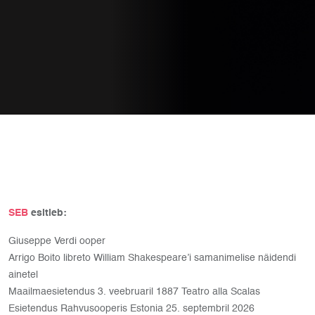
SEB
esitleb:
Giuseppe Verdi ooper
Arrigo Boito libreto William Shakespeare’i samanimelise näidendi
ainetel
Maailmaesietendus 3. veebruaril 1887 Teatro alla Scalas
Esietendus Rahvusooperis Estonia 25. septembril 2026