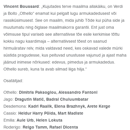
Vincent Boussard
: „Kujutades terve maailma allakäiku, on Verdi
ja Boito „Othello“ enamat kui pelgalt lugu armukadedusest või
rassiküsimusest. See on maailm, mida juhib Tõde kui püha side ja
muutumatu ning õiglase maailmakorra garantii. Ent just oma
võimsuse tipul variseb see alternatiivse tõe esile kerkimise tõttu
kokku nagu kaardimaja – alternatiivsest tõest on saanud
hirmuäratav relv, mida valdavad need, kes oskavad valede mürki
süstida pragudesse, kus peituvad unustusse vajunud ja ajast maha
jäänud inimese nõrkused: edevus, pimedus ja armukadedus.
Othello sureb, kuna ta avab silmad liiga hilja.“
Osatäitjad:
Othello:
Dimitris Paksoglou, Alessandro Fantoni
Jago:
Dragutin Matić
, Badral Chuluumbatar
Desdemona:
Kadri Raalik, Elena Brazhnyk, Arete Kerge
Cassio:
Heldur Harry Põlda, Mart Madiste
Emilia:
Aule Urb, Helen Lokuta
Roderigo:
Reigo Tamm, Rafael Dicenta