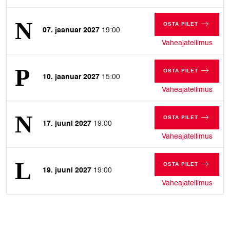
OSTA PILET
07. jaanuar 2027
19:00
NELJAPÄEV, 07.
nelja
Vaheajatellimus
OSTA PILET
10. jaanuar 2027
15:00
PÜHAPÄEV, 10. 
pühap
Vaheajatellimus
OSTA PILET
17. juuni 2027
19:00
NELJAPÄEV, 17.
nelja
Vaheajatellimus
OSTA PILET
19. juuni 2027
19:00
LAUPÄEV, 19. J
laupä
Vaheajatellimus