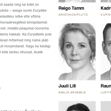
ti saada ning ka tollel on
Reigo Tamm
Kadri
lutoks – seega sureb Eurydike
ARISTAIOS/PLUTO
CUPI
elaslikku retke ette võtma
moraalireeglitest kinnipidamist.
urest, misläbi peajumal noorema
ldama hakkab. Ka Eurydikele pole
 jäävad mõlemad ning naine jääb
muti morjendavat. Nagu ka kedagi
l kõik tantsu vihuvad, Avalik
Juuli Lill
Raun
a
AVALIK ARVAMUS
JUPIT