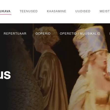
UKAVA
TEENUSED
KAASAMINE
UUDISED
MEIST
REPERTUAAR
OOPERID
OPERETID / MUUSIKALID
us