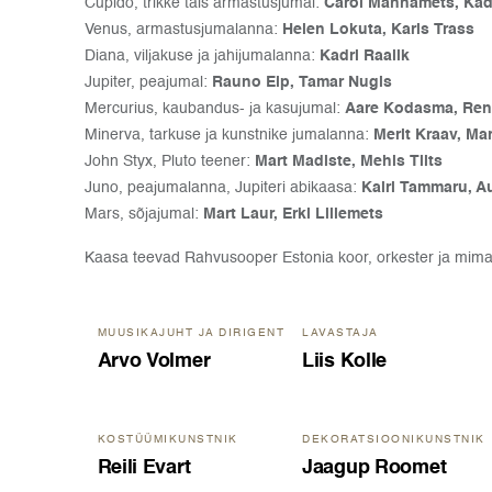
Cupido, trikke täis armastusjumal:
Carol Männamets, Kadr
Venus, armastusjumalanna:
Helen Lokuta, Karis Trass
Diana, viljakuse ja jahijumalanna:
Kadri Raalik
Jupiter, peajumal:
Rauno Elp, Tamar Nugis
Mercurius, kaubandus- ja kasujumal:
Aare Kodasma, Re
Minerva, tarkuse ja kunstnike jumalanna:
Merit Kraav, Ma
John Styx, Pluto teener:
Mart Madiste, Mehis Tiits
Juno, peajumalanna, Jupiteri abikaasa:
Kairi Tammaru, A
Mars, sõjajumal:
Mart Laur, Erki Lillemets
Kaasa teevad Rahvusooper Estonia koor, orkester ja mimans
MUUSIKAJUHT JA DIRIGENT
LAVASTAJA
Arvo Volmer
Liis Kolle
KOSTÜÜMIKUNSTNIK
DEKORATSIOONIKUNSTNIK
Reili Evart
Jaagup Roomet