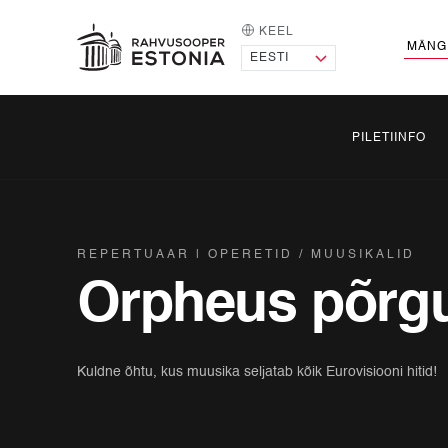
KEEL
AVALEHT
MÄNG
PILETIINFO
REPERTUAAR
OPERETID / MUUSIKALID
Orpheus põrg
Kuldne õhtu, kus muusika seljatab kõik Eurovisiooni hitid!