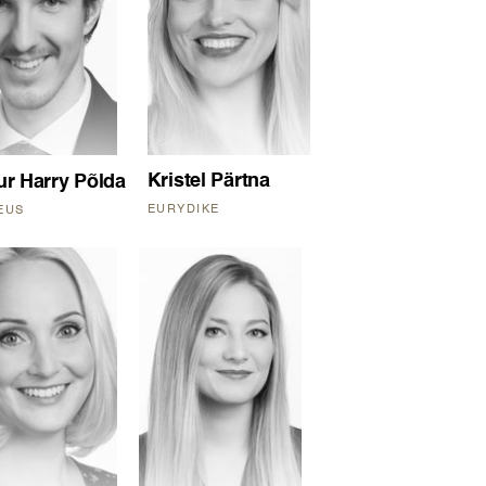
Kristel Pärtna
ur Harry Põlda
EURYDIKE
EUS