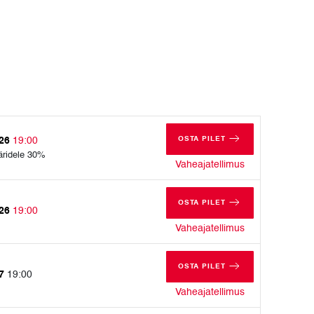
OSTA PILET
026
19:00
NELJAPÄEV, 05. NOVEMBER
äridele 30%
neljapäev, 05.
Vaheajatellimus
OSTA PILET
026
19:00
REEDE, 13. NOVEMBER 202
reede, 13. nov
Vaheajatellimus
OSTA PILET
27
19:00
REEDE, 26. VEEBRUAR 202
reede, 26. veeb
Vaheajatellimus