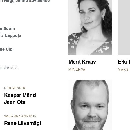
i Nirgi, Janne Ševtšenko
né Soom
ria Leppoja
ule Urb
Merit Kraav
Erki 
iartistid.
MINERVA
MARS
DIRIGENDID
Kaspar Mänd
Jaan Ots
VALGUSKUNSTNIK
Rene Liivamägi