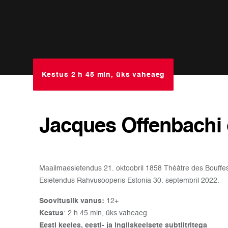
Kestus 2 h 45 min, üks vaheaeg
Jacques Offenbachi 
Maailmaesietendus 21. oktoobril 1858 Théâtre des Bouffes
Esietendus Rahvusooperis Estonia 30. septembril 2022.
Soovituslik vanus:
12+
Kestus
: 2 h 45 min, üks vaheaeg
Eesti keeles, eesti- ja ingliskeelsete subtiitritega