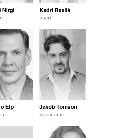
 Nirgi
Kadri Raalik
DO
DIANA
o Elp
Jakob Tomson
ER
MERCURIUS