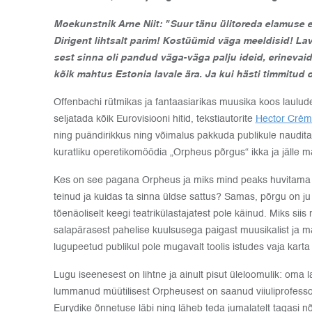
Moekunstnik Arne Niit: "Suur tänu ülitoreda elamuse 
Dirigent lihtsalt parim! Kostüümid väga meeldisid! La
sest sinna oli pandud väga-väga palju ideid, erinevaid 
kõik mahtus Estonia lavale ära. Ja kui hästi timmitud o
Offenbachi rütmikas ja fantaasiarikas muusika koos laulud
seljatada kõik Eurovisiooni hitid, tekstiautorite
Hector Crém
ning puändirikkus ning võimalus pakkuda publikule naudi
kuratliku operetikomöödia „Orpheus põrgus“ ikka ja jälle 
Kes on see pagana Orpheus ja miks mind peaks huvitama se
teinud ja kuidas ta sinna üldse sattus? Samas, põrgu on j
tõenäoliselt keegi teatrikülastajatest pole käinud. Miks siis
salapärasest pahelise kuulsusega paigast muusikalist ja mä
lugupeetud publikul pole mugavalt toolis istudes vaja karta
Lugu iseenesest on lihtne ja ainult pisut üleloomulik: oma 
lummanud müütilisest Orpheusest on saanud viiuliprofesso
Eurydike õnnetuse läbi ning läheb teda jumalatelt tagasi nõ