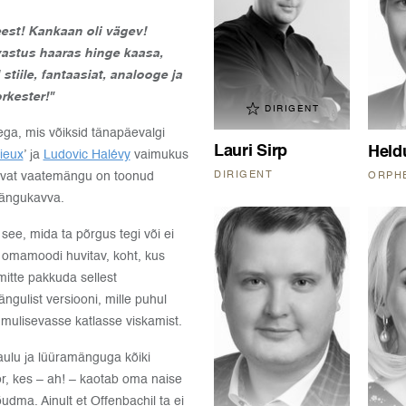
eest! Kankaan oli vägev!
vastus haaras hinge kaasa,
stiile, fantaasiat, analooge ja
rkester!"
DIRIGENT
ega, mis võiksid tänapäevalgi
Lauri Sirp
Held
ieux
’ ja
Ludovic Halévy
vaimukus
tavat vaatemängu on toonud
DIRIGENT
ORPH
mängukavva.
e, mida ta põrgus tegi või ei
u omamoodi huvitav, koht, kus
 mitte pakkuda sellest
ngulist versiooni, mille puhul
 mulisevasse katlasse viskamist.
laulu ja lüüramänguga kõiki
r, kes – ah! – kaotab oma naise
udma. Ainult et Offenbachil ta ei