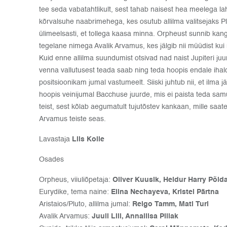
tee seda vabatahtlikult, sest tahab naisest hea meelega lah
kõrvalsuhe naabrimehega, kes osutub allilma valitsejaks P
ülimeelsasti, et tollega kaasa minna. Orpheust sunnib kang
tegelane nimega Avalik Arvamus, kes jälgib nii müüdist kui 
Kuid enne allilma suundumist otsivad nad naist Jupiteri ju
venna vallutusest teada saab ning teda hoopis endale iha
positsioonikam jumal vastumeelt. Siiski juhtub nii, et ilma
hoopis veinijumal Bacchuse juurde, mis ei paista teda sa
teist, sest kõlab aegumatult tujutõstev kankaan, mille saate
Arvamus teiste seas.
Lavastaja
Liis Kolle
Osades
Orpheus, viiuliõpetaja:
Oliver Kuusik, Heldur Harry Põld
Eurydike, tema naine:
Elina Nechayeva, Kristel Pärtna
Aristaios/Pluto, allilma jumal:
Reigo Tamm, Mati Turi
Avalik Arvamus:
Juuli Lill, Annaliisa Pillak