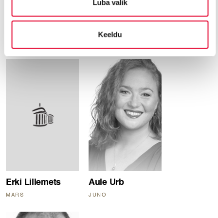
Luba valik
Jakob Tomson
Merit Kraav
Keeldu
MERCURIUS
MINERVA
Erki Lillemets
Aule Urb
MARS
JUNO