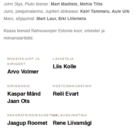
John Styx, Pluto teener:
Mart Madiste, Mehis Tiits
Juno, peajumalanna, Jupiteri abikaasa:
Kairi Tammaru, Aule Urb
Mars, sõjajumal:
Mart Laur, Erki Lillemets
Kaasa teevad Rahvusooper Estonia koor, orkester ja
mimansiartistid.
MUUSIKAJUHT JA
LAVASTAJA
DIRIGENT
Liis Kolle
Arvo Volmer
DIRIGENDID
KOSTÜÜMIKUNSTNIK
Kaspar Mänd
Reili Evart
Jaan Ots
DEKORATSIOONIKUNSTNIK
VALGUSKUNSTNIK
Jaagup Roomet
Rene Liivamägi