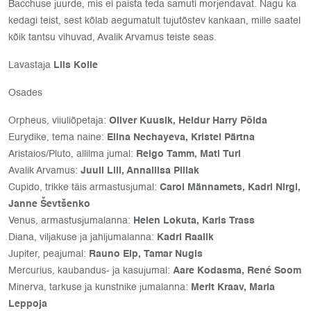
Bacchuse juurde, mis ei paista teda samuti morjendavat. Nagu ka
kedagi teist, sest kõlab aegumatult tujutõstev kankaan, mille saatel
kõik tantsu vihuvad, Avalik Arvamus teiste seas.
Lavastaja
Liis Kolle
Osades
Orpheus, viiuliõpetaja:
Oliver Kuusik, Heldur Harry Põlda
Eurydike, tema naine:
Elina Nechayeva, Kristel Pärtna
Aristaios/Pluto, allilma jumal:
Reigo Tamm, Mati Turi
Avalik Arvamus:
Juuli Lill, Annaliisa Pillak
Cupido, trikke täis armastusjumal:
Carol Männamets, Kadri Nirgi,
Janne Ševtšenko
Venus, armastusjumalanna:
Helen Lokuta, Karis Trass
Diana, viljakuse ja jahijumalanna:
Kadri Raalik
Jupiter, peajumal:
Rauno Elp, Tamar Nugis
Mercurius, kaubandus- ja kasujumal:
Aare Kodasma, René Soom
Minerva, tarkuse ja kunstnike jumalanna:
Merit Kraav, Maria
Leppoja