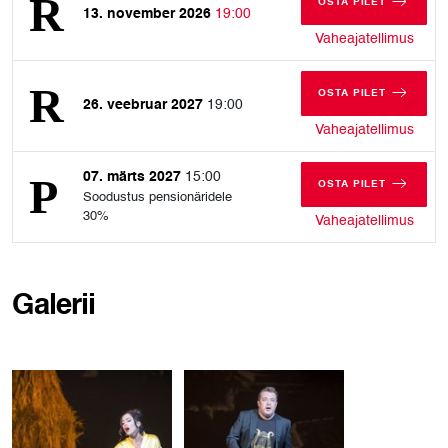
OSTA PILET
13. november 2026
19:00
REEDE, 13. NO
reede
Vaheajatellimus
OSTA PILET
26. veebruar 2027
19:00
REEDE, 26. VEE
reede
Vaheajatellimus
07. märts 2027
15:00
OSTA PILET
Soodustus pensionäridele
PÜHAPÄEV, 07. 
30%
pühap
Vaheajatellimus
Galerii