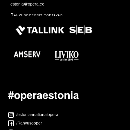
estonia@opera.ee
Rahvusooperit toetavad:
#operaestonia
/estoniannationalopera
/Rahvusooper