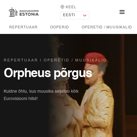
KEEL
AVALEHT
Menü
REPERTUAAR
OOPERID
OPERETID / MUUSIKALID
REPERTUAAR
OPERETID / MUUSIKALID
Orpheus põrgus
Kuldne õhtu, kus muusika seljatab kõik
Eurovisiooni hitid!