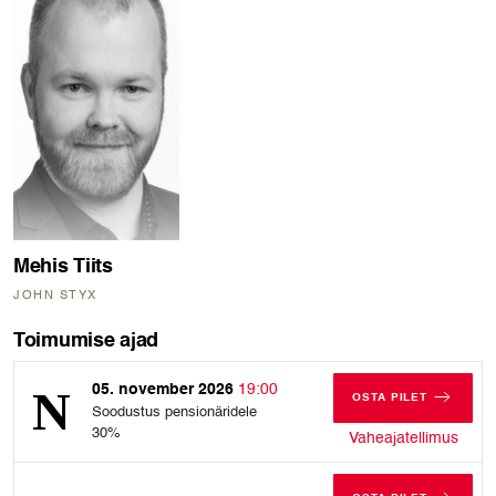
Mehis Tiits
JOHN STYX
Toimumise ajad
05. november 2026
19:00
OSTA PILET
Soodustus pensionäridele
NELJAPÄEV, 05
30%
nelja
Vaheajatellimus