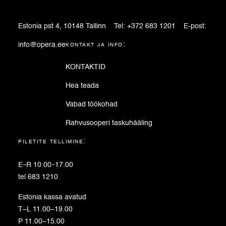
Estonia pst 4, 10148 Tallinn
Tel:
+372 683 1201
E-post:
info@opera.ee
kontakt ja info:
KONTAKTID
Hea teada
Vabad töökohad
Rahvusooperi taskuhääling
piletite tellimine:
E
–
R 10.00
–
17.00
tel 683 1210
Estonia kassa avatud
T–L 11.00–19.00
P 11.00–15.00