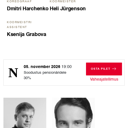
KOREOGRAAF
KOORMEISTER
Dmitri Harchenko
Heli Jürgenson
KOORMEISTRI
ASSISTENT
Ksenija Grabova
05. november 2026
19:00
OSTA PILET
Soodustus pensionäridele
NELJAPÄEV, 05
30%
nelja
Vaheajatellimus