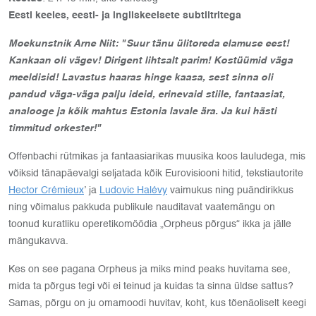
Eesti keeles, eesti- ja ingliskeelsete subtiitritega
Moekunstnik Arne Niit: "Suur tänu ülitoreda elamuse eest!
Kankaan oli vägev! Dirigent lihtsalt parim! Kostüümid väga
meeldisid! Lavastus haaras hinge kaasa, sest sinna oli
pandud väga-väga palju ideid, erinevaid stiile, fantaasiat,
analooge ja kõik mahtus Estonia lavale ära. Ja kui hästi
timmitud orkester!"
Offenbachi rütmikas ja fantaasiarikas muusika koos lauludega, mis
võiksid tänapäevalgi seljatada kõik Eurovisiooni hitid, tekstiautorite
Hector Crémieux
’ ja
Ludovic Halévy
vaimukus ning puändirikkus
ning võimalus pakkuda publikule nauditavat vaatemängu on
toonud kuratliku operetikomöödia „Orpheus põrgus“ ikka ja jälle
mängukavva.
Kes on see pagana Orpheus ja miks mind peaks huvitama see,
mida ta põrgus tegi või ei teinud ja kuidas ta sinna üldse sattus?
Samas, põrgu on ju omamoodi huvitav, koht, kus tõenäoliselt keegi