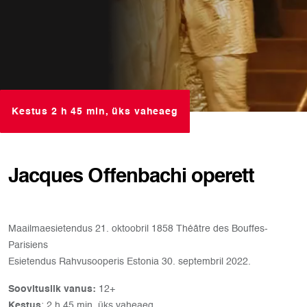
Kestus 2 h 45 min, üks vaheaeg
Jacques Offenbachi operett
Maailmaesietendus 21. oktoobril 1858 Théâtre des Bouffes-
Parisiens
Esietendus Rahvusooperis Estonia 30. septembril 2022.
Soovituslik vanus:
12+
Kestus
: 2 h 45 min, üks vaheaeg