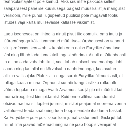
teatrikülastajatest pole käinud. Miks siis mitte pakkuda sellest
salapärasest pahelise kuulsusega paigast muusikalist ja mängulist
versiooni, mille puhul lugupeetud publikul pole mugavalt toolis
istudes vaja karta mulisevasse katlasse viskamist.
Lugu iseenesest on lihtne ja ainult pisut üleloomulik: oma laulu ja
lüüramänguga kõiki lummanud müütilisest Orpheusest on saanud
viiuliprofessor, kes – ah! – kaotab oma naise Eurydike õnnetuse
läbi ning läheb teda jumalatelt tagasi nõudma. Ainult et Offenbachil
ta ei tee seda vabatahtlikult, sest tahab naisest hea meelega lahti
saada ning ka tollel on kõrvalsuhe naabrimehega, kes osutub
allilma valitsejaks Plutoks – seega sureb Eurydike ülimeelsasti, et
tollega kaasa minna. Orpheust sunnib kangelaslikku retke ette
võtma tegelane nimega Avalik Arvamus, kes jälgib nii müüdist kui
moraalireeglitest kinnipidamist. Kuid enne allilma suundumist
otsivad nad naist Jupiteri juurest, misläbi peajumal noorema venna
vallutusest teada saab ning teda hoopis endale ihaldama hakkab.
Ka Eurydikele pole positsioonikam jumal vastumeelt. Siiski juhtub
nii, et ilma jäävad mõlemad ning naine jääb hoopis veinijumal