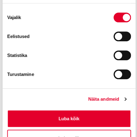
Nõusoleku
Vajalik
valik
Eelistused
Statistika
Juuli Lill
Rauno Elp
AVALIK ARVAMUS
JUPITER
Turustamine
Näita andmeid
Luba kõik