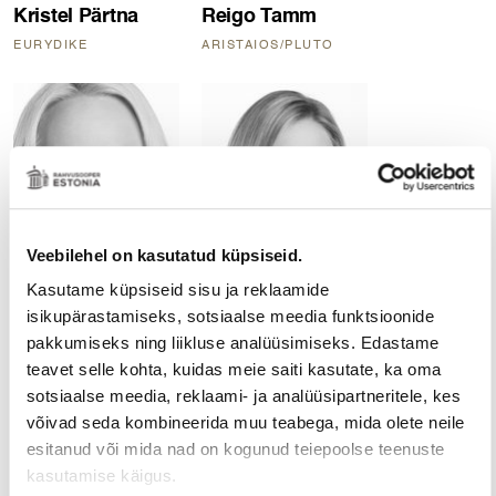
Kristel Pärtna
Reigo Tamm
EURYDIKE
ARISTAIOS/PLUTO
Veebilehel on kasutatud küpsiseid.
Kasutame küpsiseid sisu ja reklaamide
isikupärastamiseks, sotsiaalse meedia funktsioonide
pakkumiseks ning liikluse analüüsimiseks. Edastame
Kadri Nirgi
Kadri Raalik
teavet selle kohta, kuidas meie saiti kasutate, ka oma
sotsiaalse meedia, reklaami- ja analüüsipartneritele, kes
CUPIDO
DIANA
võivad seda kombineerida muu teabega, mida olete neile
esitanud või mida nad on kogunud teiepoolse teenuste
kasutamise käigus.